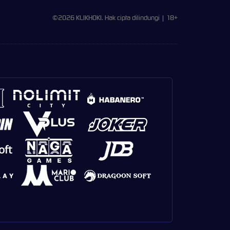
©2026 KLIKHOKI. Hak cipta dilindungi | 18+