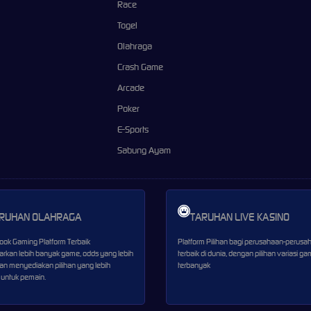
Race
Togel
Olahraga
Crash Game
Arcade
Poker
E-Sports
Sabung Ayam
RUHAN OLAHRAGA
TARUHAN LIVE KASINO
ook Gaming Platform Terbaik
Platform Pilihan bagi perusahaan-perusa
kan lebih banyak game, odds yang lebih
terbaik di dunia, dengan pilihan variasi g
 dan menyediakan pilihan yang lebih
terbanyak
untuk pemain.