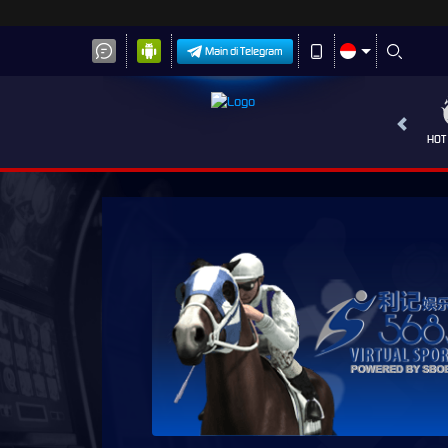
Main di Telegram
HOT