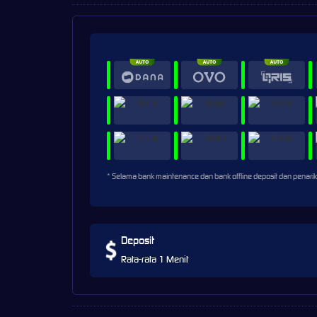
* Selama bank maintenance dan bank offline deposit dan penarik
Deposit
Rata-rata 1 Menit