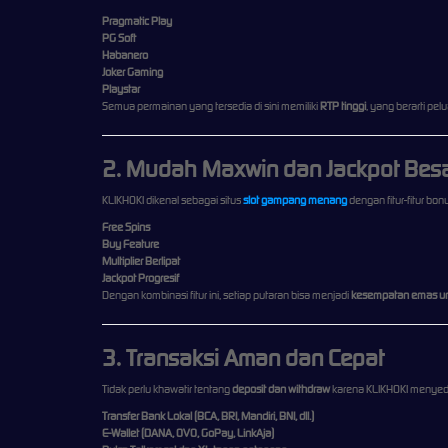
Pragmatic Play
PG Soft
Habanero
Joker Gaming
Playstar
Semua permainan yang tersedia di sini memiliki
RTP tinggi
, yang berarti pel
2. Mudah Maxwin dan Jackpot Bes
KLIKHOKI dikenal sebagai situs
slot gampang menang
dengan fitur-fitur bon
Free Spins
Buy Feature
Multiplier Berlipat
Jackpot Progresif
Dengan kombinasi fitur ini, setiap putaran bisa menjadi
kesempatan emas un
3. Transaksi Aman dan Cepat
Tidak perlu khawatir tentang
deposit dan withdraw
karena KLIKHOKI menyedi
Transfer Bank Lokal (BCA, BRI, Mandiri, BNI, dll.)
E-Wallet (DANA, OVO, GoPay, LinkAja)