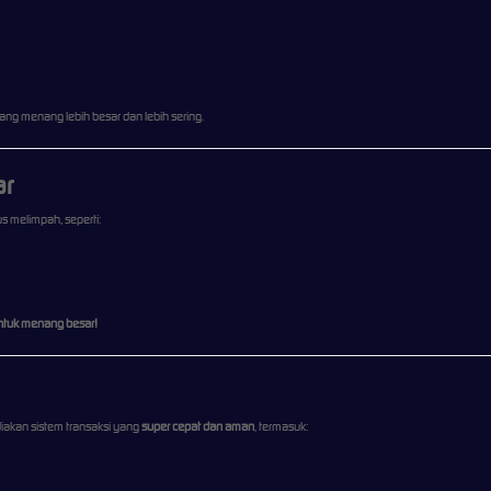
uang menang lebih besar dan lebih sering.
ar
us melimpah, seperti:
tuk menang besar!
akan sistem transaksi yang
super cepat dan aman
, termasuk: