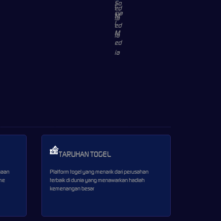
TARUHAN TOGEL
haan
Platform togel yang menarik dari perusahan
ame
terbaik di dunia yang menawarkan hadiah
kemenangan besar