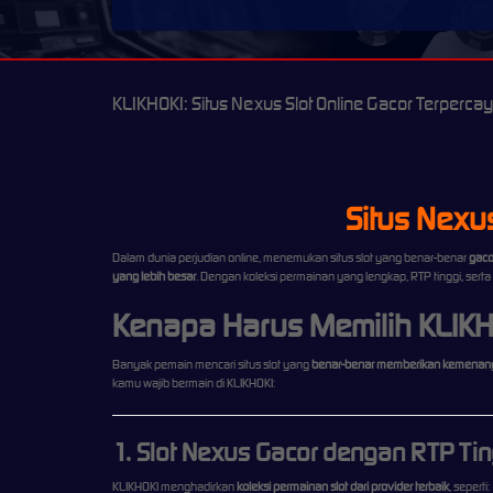
KLIKHOKI: Situs Nexus Slot Online Gacor Terper
Situs Nexu
Dalam dunia perjudian online, menemukan situs slot yang benar-benar
gaco
yang lebih besar
. Dengan koleksi permainan yang lengkap, RTP tinggi, serta
Kenapa Harus Memilih KLIK
Banyak pemain mencari situs slot yang
benar-benar memberikan kemenan
kamu wajib bermain di KLIKHOKI:
1. Slot Nexus Gacor dengan RTP Tin
KLIKHOKI menghadirkan
koleksi permainan slot dari provider terbaik
, seperti: