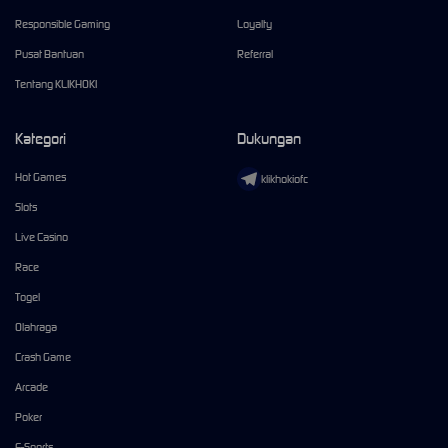
Responsible Gaming
Loyalty
Pusat Bantuan
Referral
Tentang KLIKHOKI
Kategori
Dukungan
Hot Games
klikhokiofc
Slots
Live Casino
Race
Togel
Olahraga
Crash Game
Arcade
Poker
E-Sports