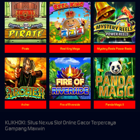
Pirate
Reel King Mega
Mystery Reels Power Reels
Archer
Fire of Riverside
Panda Magic II
KLIKHOKI: Situs Nexus Slot Online Gacor Terpercaya
Gampang Maxwin