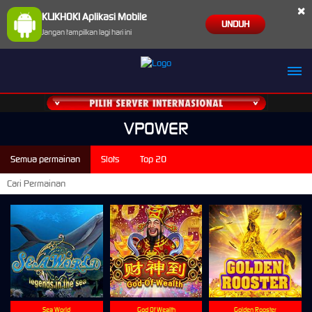
×
KLIKHOKI Aplikasi Mobile
UNDUH
Jangan tampilkan lagi hari ini
VPOWER
Semua permainan
Slots
Top 20
Sea World
God Of Wealth
Golden Rooster