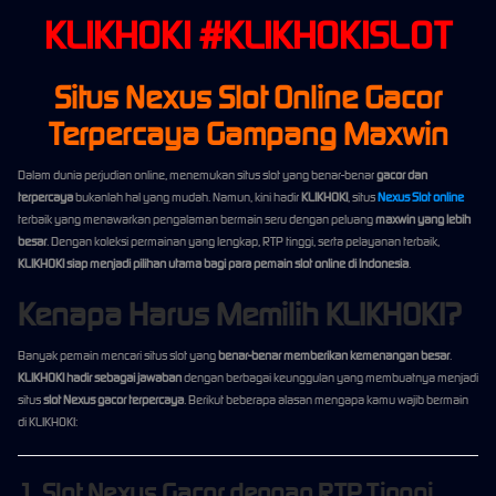
KLIKHOKI #KLIKHOKISLOT
Situs Nexus Slot Online Gacor
Terpercaya Gampang Maxwin
Dalam dunia perjudian online, menemukan situs slot yang benar-benar
gacor dan
terpercaya
bukanlah hal yang mudah. Namun, kini hadir
KLIKHOKI
, situs
Nexus Slot online
terbaik yang menawarkan pengalaman bermain seru dengan peluang
maxwin yang lebih
besar
. Dengan koleksi permainan yang lengkap, RTP tinggi, serta pelayanan terbaik,
KLIKHOKI siap menjadi pilihan utama bagi para pemain slot online di Indonesia
.
Kenapa Harus Memilih KLIKHOKI?
Banyak pemain mencari situs slot yang
benar-benar memberikan kemenangan besar
.
KLIKHOKI hadir sebagai jawaban
dengan berbagai keunggulan yang membuatnya menjadi
situs
slot Nexus gacor terpercaya
. Berikut beberapa alasan mengapa kamu wajib bermain
di KLIKHOKI:
1. Slot Nexus Gacor dengan RTP Tinggi