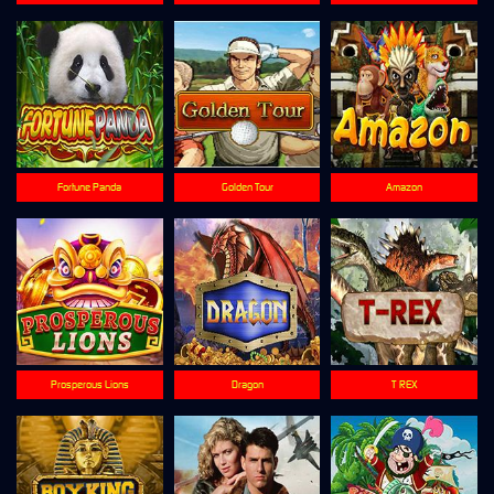
Fortune Panda
Golden Tour
Amazon
Prosperous Lions
Dragon
T-REX