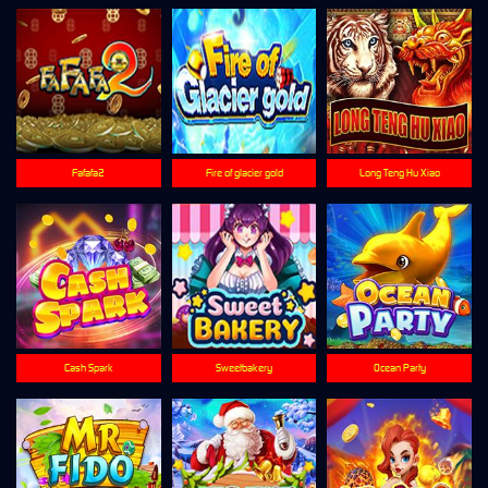
Fafafa2
Fire of glacier gold
Long Teng Hu Xiao
Cash Spark
Sweetbakery
Ocean Party