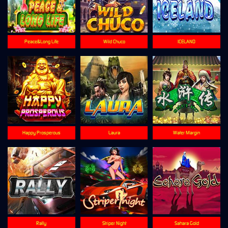
Peace&Long Life
Wild Chuco
ICELAND
Happy Prosperous
Laura
Water Margin
Rally
Striper Night
Sahara Gold