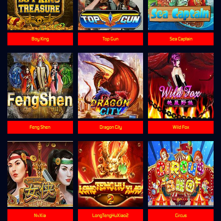
Boy King
Top Gun
Sea Captain
Feng Shen
Dragon City
Wild Fox
NvXia
LongTengHuXiao2
Circus