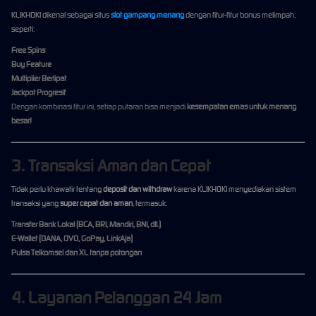
KLIKHOKI dikenal sebagai situs
slot gampang menang
dengan fitur-fitur bonus melimpah,
seperti:
Free Spins
Buy Feature
Multiplier Berlipat
Jackpot Progresif
Dengan kombinasi fitur ini, setiap putaran bisa menjadi
kesempatan emas untuk menang
besar!
3. Transaksi Aman dan Cepat
Tidak perlu khawatir tentang
deposit dan withdraw
karena KLIKHOKI menyediakan sistem
transaksi yang
super cepat dan aman
, termasuk:
Transfer Bank Lokal (BCA, BRI, Mandiri, BNI, dll.)
E-Wallet (DANA, OVO, GoPay, LinkAja)
Pulsa Telkomsel dan XL tanpa potongan
4. Layanan Pelanggan 24 Jam