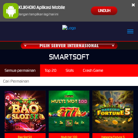
×
KLIKHOKI Aplikasi Mobile
UNDUH
Jangan tampilkan lagi hari ini
SMARTSOFT
Semua permainan
Top 20
Slots
Crash Game
Bao Slot 5X
Multi Hot 100
Habesha Fortune 5