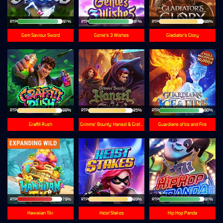
RTP
91%
RTP
91%
RTP
86%
Gem Saviour Sword
Genie's 3 Wishes
Gladiator's Glory
RTP
88%
RTP
85%
RTP
90%
Graffiti Rush
Grimms' Bounty: Hansel & Gretel
Guardians of Ice and Fire
RTP
79%
RTP
89%
RTP
91%
Hawaiian Tiki
Heist Stakes
Hip Hop Panda