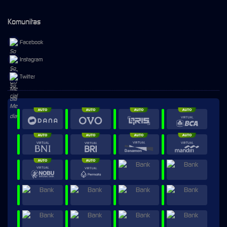
Komunitas
Facebook
Instagram
Twitter