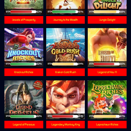
RTP
83%
RTP
91%
RTP
88%
Jewels of Prosperity
Journey to the Wealth
Jungle Delight
RTP
92%
RTP
84%
RTP
80%
Knockout Riches
Kraken Gold Rush
Legend of Hou Yi
RTP
92%
RTP
81%
RTP
87%
Legend of Perseus
Legendary Monkey King
Leprechaun Riches