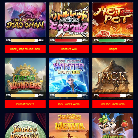
RTP
88%
RTP
81%
RTP
95%
Honey Trap of Diao Chan
Hood vs Wolf
Hotpot
RTP
89%
RTP
84%
RTP
80%
Incan Wonders
Jack Frost's Winter
Jack the Giant Hunter