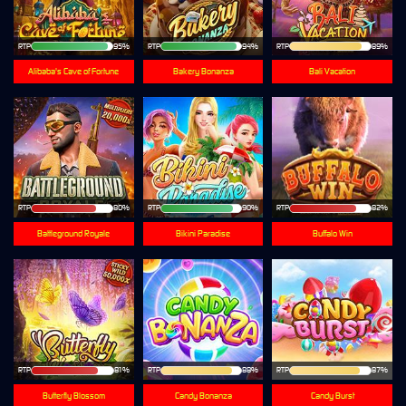
RTP
95%
RTP
94%
RTP
89%
Alibaba's Cave of Fortune
Bakery Bonanza
Bali Vacation
RTP
80%
RTP
90%
RTP
82%
Battleground Royale
Bikini Paradise
Buffalo Win
RTP
81%
RTP
88%
RTP
87%
Butterfly Blossom
Candy Bonanza
Candy Burst