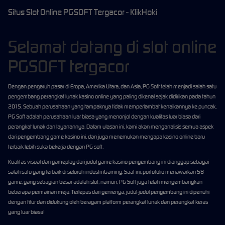
Situs Slot Online PGSOFT Tergacor - KlikHoki
Selamat datang di slot online
PGSOFT tergacor
Dengan pengaruh pasar di Eropa, Amerika Utara, dan Asia, PG Soft telah menjadi salah satu
pengembang perangkat lunak kasino online yang paling dikenal sejak didirikan pada tahun
2015. Sebuah perusahaan yang tampaknya tidak memperlambat kenaikannya ke puncak,
PG Soft adalah perusahaan luar biasa yang menonjol dengan kualitas luar biasa dari
perangkat lunak dan layanannya. Dalam ulasan ini, kami akan menganalisis semua aspek
dari pengembang game kasino ini, dan juga menemukan mengapa kasino online baru
terbaik lebih suka bekerja dengan PG soft.
Kualitas visual dan gameplay dari judul game kasino pengembang ini dianggap sebagai
salah satu yang terbaik di seluruh industri iGaming. Saat ini, portofolio menawarkan 58
game, yang sebagian besar adalah slot; namun, PG Soft juga telah mengembangkan
beberapa permainan meja. Terlepas dari genrenya, judul-judul pengembang ini dipenuhi
dengan fitur dan didukung oleh beragam platform perangkat lunak dan perangkat keras
yang luar biasa!