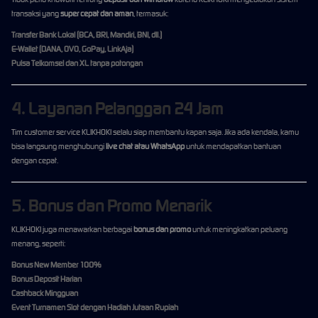
transaksi yang
super cepat dan aman
, termasuk:
Transfer Bank Lokal (BCA, BRI, Mandiri, BNI, dll.)
E-Wallet (DANA, OVO, GoPay, LinkAja)
Pulsa Telkomsel dan XL tanpa potongan
4. Layanan Pelanggan 24 Jam
Tim customer service KLIKHOKI selalu siap membantu kapan saja. Jika ada kendala, kamu
bisa langsung menghubungi
live chat atau WhatsApp
untuk mendapatkan bantuan
dengan cepat.
5. Bonus dan Promo Menarik
KLIKHOKI juga menawarkan berbagai
bonus dan promo
untuk meningkatkan peluang
menang, seperti:
Bonus New Member 100%
Bonus Deposit Harian
Cashback Mingguan
Event Turnamen Slot dengan Hadiah Jutaan Rupiah