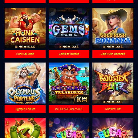
Hunk Cai Shen
Gems of Valhalla
Gold Rush Bonanza
Olympus Fortune
REDBEARD TREASURE
Rooster Blitz