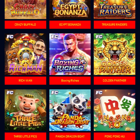
CRAZY BUFFALO
EGYPT BONANZA
TREASURE RAIDERS
RICH ＭAN
Boxing Riches
GOLDEN PANTHER
THREE LITTLE PIGS
PANDA DRAGON BOAT
PONG PONG HU