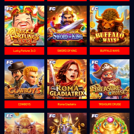
Lucky Fortune 3x3
SWORD OF KING
BUFFALO WAYS
COWBOYS
Roma Gladiatrix
TREASURE CRUISE