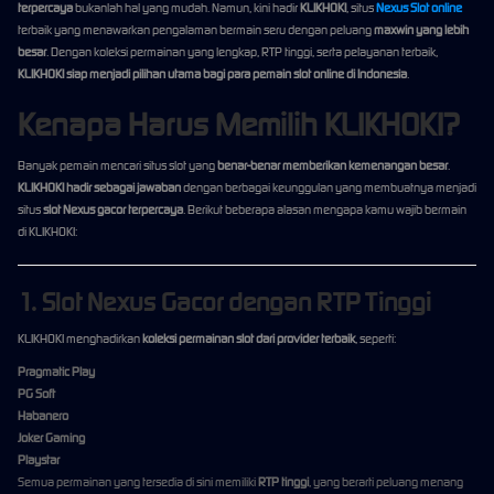
terpercaya
bukanlah hal yang mudah. Namun, kini hadir
KLIKHOKI
, situs
Nexus Slot online
terbaik yang menawarkan pengalaman bermain seru dengan peluang
maxwin yang lebih
besar
. Dengan koleksi permainan yang lengkap, RTP tinggi, serta pelayanan terbaik,
KLIKHOKI siap menjadi pilihan utama bagi para pemain slot online di Indonesia
.
Kenapa Harus Memilih KLIKHOKI?
Banyak pemain mencari situs slot yang
benar-benar memberikan kemenangan besar
.
KLIKHOKI hadir sebagai jawaban
dengan berbagai keunggulan yang membuatnya menjadi
situs
slot Nexus gacor terpercaya
. Berikut beberapa alasan mengapa kamu wajib bermain
di KLIKHOKI:
1. Slot Nexus Gacor dengan RTP Tinggi
KLIKHOKI menghadirkan
koleksi permainan slot dari provider terbaik
, seperti:
Pragmatic Play
PG Soft
Habanero
Joker Gaming
Playstar
Semua permainan yang tersedia di sini memiliki
RTP tinggi
, yang berarti peluang menang