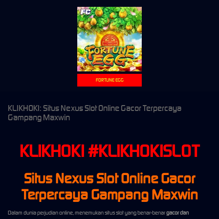
FORTUNE EGG
KLIKHOKI: Situs Nexus Slot Online Gacor Terpercaya
Gampang Maxwin
KLIKHOKI #KLIKHOKISLOT
Situs Nexus Slot Online Gacor
Terpercaya Gampang Maxwin
Dalam dunia perjudian online, menemukan situs slot yang benar-benar
gacor dan