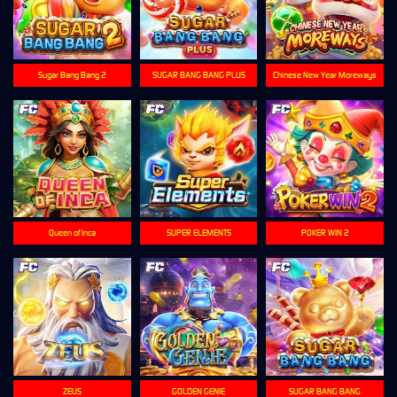
Sugar Bang Bang 2
SUGAR BANG BANG PLUS
Chinese New Year Moreways
Queen of Inca
SUPER ELEMENTS
POKER WIN 2
ZEUS
GOLDEN GENIE
SUGAR BANG BANG