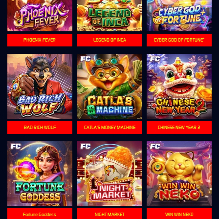
PHOENIX FEVER
LEGEND OF INCA
CYBER GOD OF FORTUNE⁺
BAD RICH WOLF
CATLA'S MONEY MACHINE
CHINESE NEW YEAR 2
Fortune Goddess
NIGHT MARKET
WIN WIN NEKO