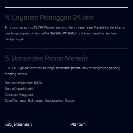
4. Layanan Pelanggan 24 Jam
Tim customer service KLIKHOKI selalu siap membantu kapan saja. Jika ada kendala, kamu
bisa langsung menghubungi
live chat atau WhatsApp
untuk mendapatkan bantuan
dengan cepat.
5. Bonus dan Promo Menarik
KLIKHOKI juga menawarkan berbagai
bonus dan promo
untuk meningkatkan peluang
menang, seperti:
Bonus New Member 100%
Bonus Deposit Harian
Cashback Mingguan
Event Turnamen Slot dengan Hadiah Jutaan Rupiah
Kebijaksanaan
Platform