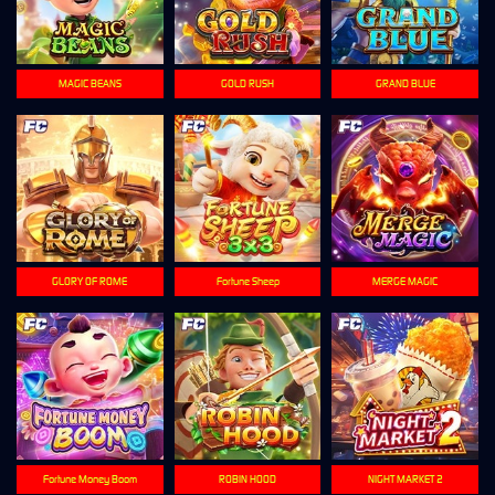
MAGIC BEANS
GOLD RUSH
GRAND BLUE
GLORY OF ROME
Fortune Sheep
MERGE MAGIC
Fortune Money Boom
ROBIN HOOD
NIGHT MARKET 2