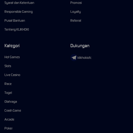
Syarat dan Ketentuan
Promosi
Responsible Gaming
Loyalty
Pusat Bantuan
Referral
Tentang KLIKHOKI
Kategori
Dukungan
Hot Games
klikhokiofc
Slots
Live Casino
Race
Togel
Olahraga
Crash Game
Arcade
Poker