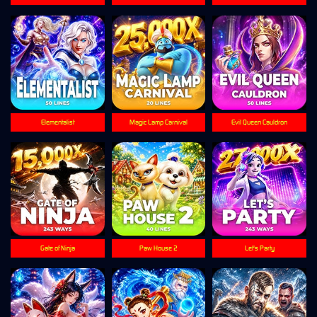
Elementalist
Magic Lamp Carnival
Evil Queen Cauldron
Gate of Ninja
Paw House 2
Let's Party