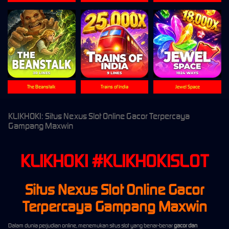
The Beanstalk
Trains of India
Jewel Space
KLIKHOKI: Situs Nexus Slot Online Gacor Terpercaya
Gampang Maxwin
KLIKHOKI #KLIKHOKISLOT
Situs Nexus Slot Online Gacor
Terpercaya Gampang Maxwin
Dalam dunia perjudian online, menemukan situs slot yang benar-benar
gacor dan