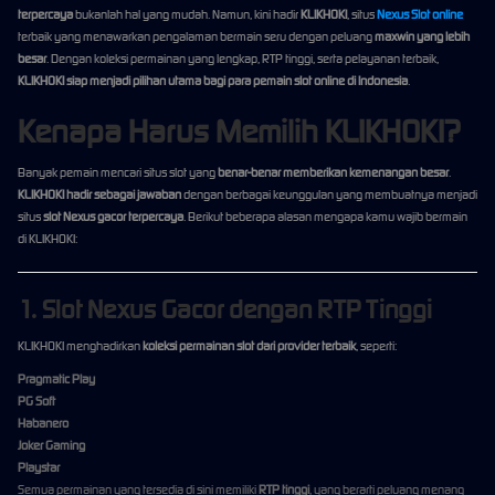
terpercaya
bukanlah hal yang mudah. Namun, kini hadir
KLIKHOKI
, situs
Nexus Slot online
terbaik yang menawarkan pengalaman bermain seru dengan peluang
maxwin yang lebih
besar
. Dengan koleksi permainan yang lengkap, RTP tinggi, serta pelayanan terbaik,
KLIKHOKI siap menjadi pilihan utama bagi para pemain slot online di Indonesia
.
Kenapa Harus Memilih KLIKHOKI?
Banyak pemain mencari situs slot yang
benar-benar memberikan kemenangan besar
.
KLIKHOKI hadir sebagai jawaban
dengan berbagai keunggulan yang membuatnya menjadi
situs
slot Nexus gacor terpercaya
. Berikut beberapa alasan mengapa kamu wajib bermain
di KLIKHOKI:
1. Slot Nexus Gacor dengan RTP Tinggi
KLIKHOKI menghadirkan
koleksi permainan slot dari provider terbaik
, seperti:
Pragmatic Play
PG Soft
Habanero
Joker Gaming
Playstar
Semua permainan yang tersedia di sini memiliki
RTP tinggi
, yang berarti peluang menang