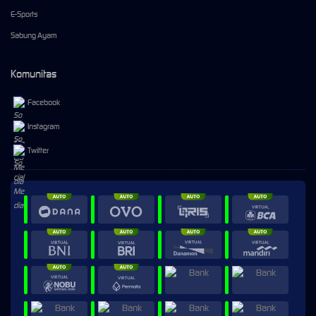
E-Sports
Sabung Ayam
Komunitas
Facebook
Instagram
Twitter