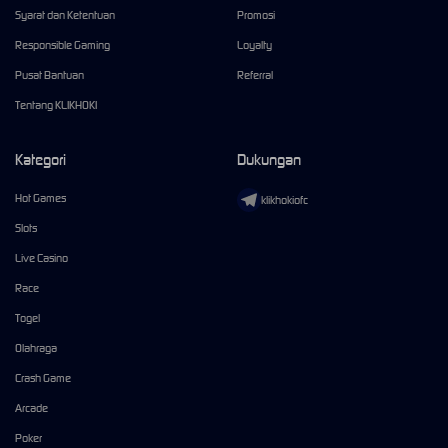
Syarat dan Ketentuan
Promosi
Responsible Gaming
Loyalty
Pusat Bantuan
Referral
Tentang KLIKHOKI
Kategori
Dukungan
Hot Games
klikhokiofc
Slots
Live Casino
Race
Togel
Olahraga
Crash Game
Arcade
Poker