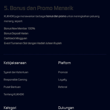
5. Bonus dan Promo Menarik
KLIKHOKI juga menawarkan berbagai
bonus dan promo
untuk meningkatkan peluang
menang, seperti:
Bonus New Member 100%
Bonus Deposit Harian
Cashback Mingguan
Event Turnamen Slot dengan Hadiah Jutaan Rupiah
Kebijaksanaan
Platform
Syarat dan Ketentuan
Promosi
Responsible Gaming
Loyalty
Pusat Bantuan
Referral
Tentang KLIKHOKI
Kategori
Dukungan