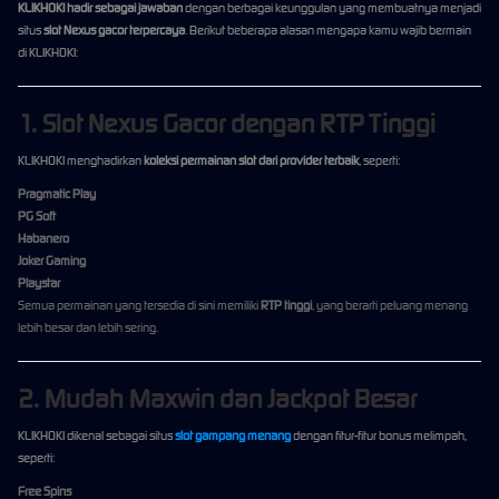
KLIKHOKI hadir sebagai jawaban
dengan berbagai keunggulan yang membuatnya menjadi
situs
slot Nexus gacor terpercaya
. Berikut beberapa alasan mengapa kamu wajib bermain
di KLIKHOKI:
1. Slot Nexus Gacor dengan RTP Tinggi
KLIKHOKI menghadirkan
koleksi permainan slot dari provider terbaik
, seperti:
Pragmatic Play
PG Soft
Habanero
Joker Gaming
Playstar
Semua permainan yang tersedia di sini memiliki
RTP tinggi
, yang berarti peluang menang
lebih besar dan lebih sering.
2. Mudah Maxwin dan Jackpot Besar
KLIKHOKI dikenal sebagai situs
slot gampang menang
dengan fitur-fitur bonus melimpah,
seperti:
Free Spins