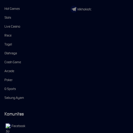
Hot Games
klikhokiofc
Slots
Live Casino
Race
Togel
Olahraga
Crash Game
Arcade
Poker
E-Sports
Sabung Ayam
Komunitas
Facebook