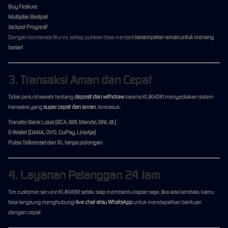
Buy Feature
Multiplier Berlipat
Jackpot Progresif
Dengan kombinasi fitur ini, setiap putaran bisa menjadi
kesempatan emas untuk menang
besar!
3. Transaksi Aman dan Cepat
Tidak perlu khawatir tentang
deposit dan withdraw
karena KLIKHOKI menyediakan sistem
transaksi yang
super cepat dan aman
, termasuk:
Transfer Bank Lokal (BCA, BRI, Mandiri, BNI, dll.)
E-Wallet (DANA, OVO, GoPay, LinkAja)
Pulsa Telkomsel dan XL tanpa potongan
4. Layanan Pelanggan 24 Jam
Tim customer service KLIKHOKI selalu siap membantu kapan saja. Jika ada kendala, kamu
bisa langsung menghubungi
live chat atau WhatsApp
untuk mendapatkan bantuan
dengan cepat.