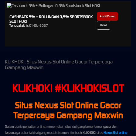
CASHBACK 5% + ROLLINGAN 0,5% SPORTSBOOK
Ambil Promo
SLOT HOKI
Tanggal akhir:
01-Okt-2027
Detail
KLIKHOKI: Situs Nexus Slot Online Gacor Terpercaya
Gampang Maxwin
KLIKHOKI #KLIKHOKISLOT
Situs Nexus Slot Online Gacor
Terpercaya Gampang Maxwin
Dalam dunia perjudian online, menemukan situs slot yang benar-benar
gacor dan
terpercaya
bukanlah hal yang mudah. Namun, kini hadir
KLIKHOKI
, situs
Nexus Slot online