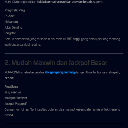
KLIKHOKI menghadirkan
koleksi permainan slot dari provider terbaik
, seperti:
Pragmatic Play
PG Soft
Habanero
Joker Gaming
Playstar
Semua permainan yang tersedia di sini memiliki
RTP tinggi
, yang berarti peluang menang
lebih besar dan lebih sering.
2. Mudah Maxwin dan Jackpot Besar
KLIKHOKI dikenal sebagai situs
slot gampang menang
dengan fitur-fitur bonus melimpah,
seperti:
Free Spins
Buy Feature
Multiplier Berlipat
Jackpot Progresif
Dengan kombinasi fitur ini, setiap putaran bisa menjadi
kesempatan emas untuk menang
besar!