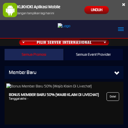
×
KLIKHOKI Aplikasi Mobile
UNDUH
Jangan tampilkan lagi hari ini
Semua Promosi
Semua Event Provider
Member Baru
BONUS MEMBER BARU 50% (WAJIB KLAIM DI LIVECHAT)
Detail
Tanggal akhir:
-