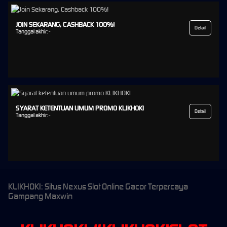
JOIN SEKARANG, CASHBACK 100%!
Detail
Tanggal akhir:
-
SYARAT KETENTUAN UMUM PROMO KLIKHOKI
Detail
Tanggal akhir:
-
KLIKHOKI: Situs Nexus Slot Online Gacor Terpercaya
Gampang Maxwin