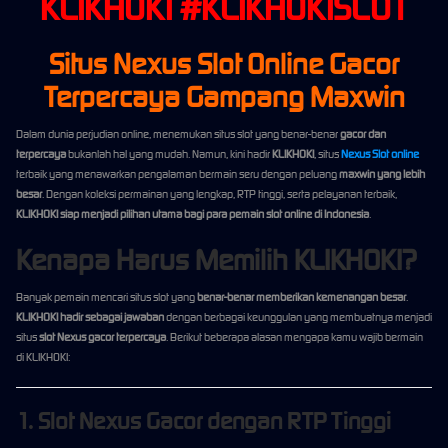
KLIKHOKI #KLIKHOKISLOT
Situs Nexus Slot Online Gacor
Terpercaya Gampang Maxwin
Dalam dunia perjudian online, menemukan situs slot yang benar-benar
gacor dan
terpercaya
bukanlah hal yang mudah. Namun, kini hadir
KLIKHOKI
, situs
Nexus Slot online
terbaik yang menawarkan pengalaman bermain seru dengan peluang
maxwin yang lebih
besar
. Dengan koleksi permainan yang lengkap, RTP tinggi, serta pelayanan terbaik,
KLIKHOKI siap menjadi pilihan utama bagi para pemain slot online di Indonesia
.
Kenapa Harus Memilih KLIKHOKI?
Banyak pemain mencari situs slot yang
benar-benar memberikan kemenangan besar
.
KLIKHOKI hadir sebagai jawaban
dengan berbagai keunggulan yang membuatnya menjadi
situs
slot Nexus gacor terpercaya
. Berikut beberapa alasan mengapa kamu wajib bermain
di KLIKHOKI:
1. Slot Nexus Gacor dengan RTP Tinggi