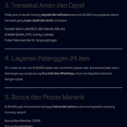
3. Transaksi Aman dan Cepat
Tidak perlu khawatir tentang
deposit dan withdraw
karena KLIKHOKI menyediakan sistem
transaksi yang
super cepat dan aman
, termasuk:
Transfer Bank Lokal (BCA, BRI, Mandiri, BNI, dll.)
E-Wallet (DANA, OVO, GoPay, LinkAja)
Pulsa Telkomsel dan XL tanpa potongan
4. Layanan Pelanggan 24 Jam
Tim customer service KLIKHOKI selalu siap membantu kapan saja. Jika ada kendala, kamu
bisa langsung menghubungi
live chat atau WhatsApp
untuk mendapatkan bantuan
dengan cepat.
5. Bonus dan Promo Menarik
KLIKHOKI juga menawarkan berbagai
bonus dan promo
untuk meningkatkan peluang
menang, seperti:
Bonus New Member 100%
Bonus Deposit Harian