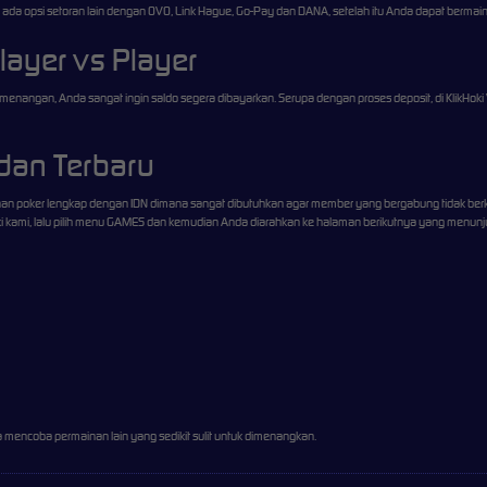
ena ada opsi setoran lain dengan OVO, Link Hague, Go-Pay dan DANA, setelah itu Anda dapat bermain
ayer vs Player
nangan, Anda sangat ingin saldo segera dibayarkan. Serupa dengan proses deposit, di KlikHoki
dan Terbaru
inan poker lengkap dengan IDN dimana sangat dibutuhkan agar member yang bergabung tidak berkeci
kami, lalu pilih menu GAMES dan kemudian Anda diarahkan ke halaman berikutnya yang menunjuk
 mencoba permainan lain yang sedikit sulit untuk dimenangkan.