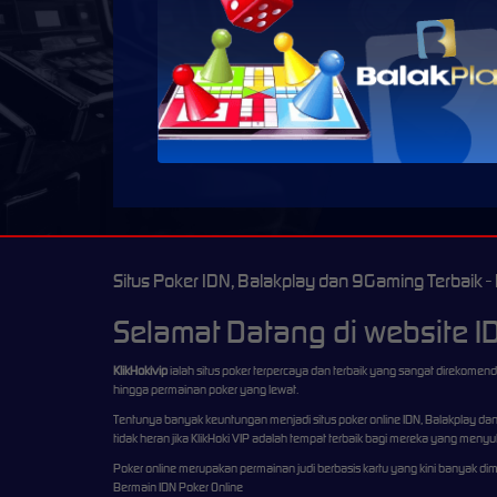
Situs Poker IDN, Balakplay dan 9Gaming Terbaik - 
Selamat Datang di website I
KlikHokivip
ialah situs poker terpercaya dan terbaik yang sangat direkomen
hingga permainan poker yang lewat.
Tentunya banyak keuntungan menjadi situs poker online IDN, Balakplay 
tidak heran jika KlikHoki VIP adalah tempat terbaik bagi mereka yang menyuka
Poker online merupakan permainan judi berbasis kartu yang kini banyak di
Bermain IDN Poker Online