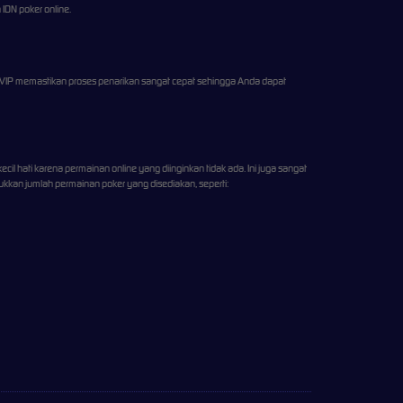
 IDN poker online.
 VIP memastikan proses penarikan sangat cepat sehingga Anda dapat
l hati karena permainan online yang diinginkan tidak ada. Ini juga sangat
kan jumlah permainan poker yang disediakan, seperti: