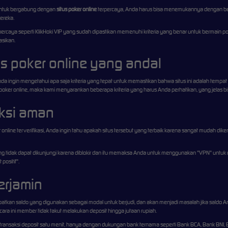
 untuk bergabung dengan
situs poker online
terpercaya, Anda harus bisa menemukannya dengan benar, 
ereka.
percaya seperti KlikHoki VIP yang sudah dipastikan memenuhi kriteria yang benar untuk bermain pok
asikan.
 poker online yang andal
nda ingin mengetahui apa saja kriteria yang tepat untuk memastikan bahwa situs ini adalah tempat
 poker online, maka kami menyarankan beberapa kriteria yang harus Anda perhatikan, yang jelas 
aksi aman
 online terverifikasi, Anda ingin tahu apakah situs tersebut yang terbaik karena sangat mudah dik
g tidak dapat dikunjungi karena diblokir dan itu memaksa Anda untuk menggunakan "VPN" untu
positif".
erjamin
tkan saldo yang digunakan sebagai modal untuk berjudi, dan akan menjadi masalah jika saldo 
ra ini member tidak takut melakukan deposit hingga jutaan rupiah.
s transaksi deposit satu menit, hanya dengan dukungan bank ternama seperti Bank BCA, Bank BNI