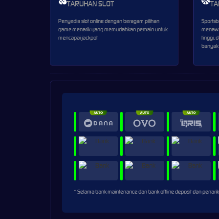
TARUHAN SLOT
TA
Penyedia slot online dengan beragam pilihan
Sportsb
game menarik yang memudahkan pemain untuk
menawar
mencapai jackpot
tinggi,
banyak 
* Selama bank maintenance dan bank offline deposit dan penarik