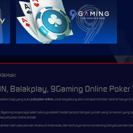
KlikHoki
DN, Balakplay, 9Gaming Online Poker
dasikan bagi yang suka
judi poker online
untuk bergabung atau menjadi member, karena hanya di sit
dan 9gaming terpercaya salah satunya adalah hadiah jackpot dengan jumlah uang turnamen yang
i judi poker online terbaik.
mainkan oleh para pemain di seluruh Indonesia, dan tentunya hal ini mendorong banyak pemain b