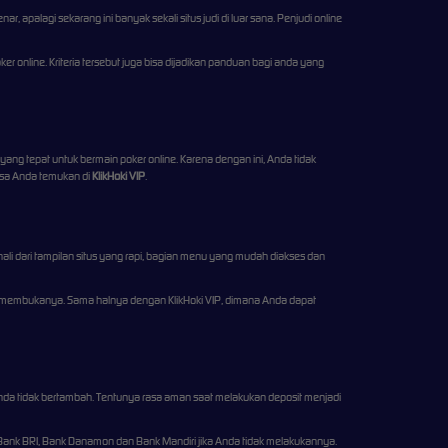
apalagi sekarang ini banyak sekali situs judi di luar sana. Penjudi online
er online. Kriteria tersebut juga bisa dijadikan panduan bagi anda yang
 yang tepat untuk bermain poker online. Karena dengan ini, Anda tidak
bisa Anda temukan di
KlikHoki VIP
.
enali dari tampilan situs yang rapi, bagian menu yang mudah diakses dan
k membukanya. Sama halnya dengan KlikHoki VIP, dimana Anda dapat
Anda tidak bertambah. Tentunya rasa aman saat melakukan deposit menjadi
, Bank BRI, Bank Danamon dan Bank Mandiri jika Anda tidak melakukannya.