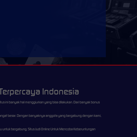
 Terpercaya Indonesia
us ini banyak hal menggiurkan yang bisa dilakukan. Dari banyak bonus
 sangat besar. Dengan banyaknya anggota yang bergabung dengan kami,
aru untuk bergabung. Situs Judi Online Untuk Mencoba Keberuntungan