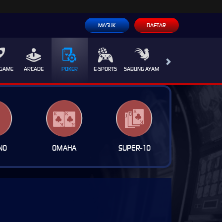
MASUK
DAFTAR
 GAME
ARCADE
POKER
E-SPORTS
SABUNG AYAM
PROMOSI
NO
OMAHA
SUPER-10