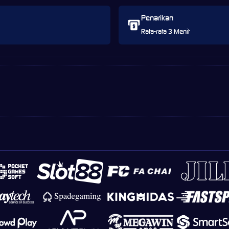
Penarikan
Rata-rata 3 Menit