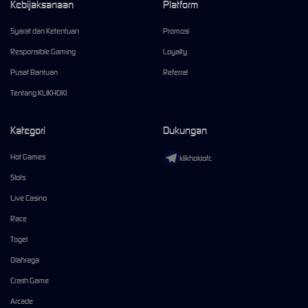
Kebijaksanaan
Platform
Syarat dan Ketentuan
Promosi
Responsible Gaming
Loyalty
Pusat Bantuan
Referral
Tentang KLIKHOKI
Kategori
Dukungan
Hot Games
klikhokiofc
Slots
Live Casino
Race
Togel
Olahraga
Crash Game
Arcade