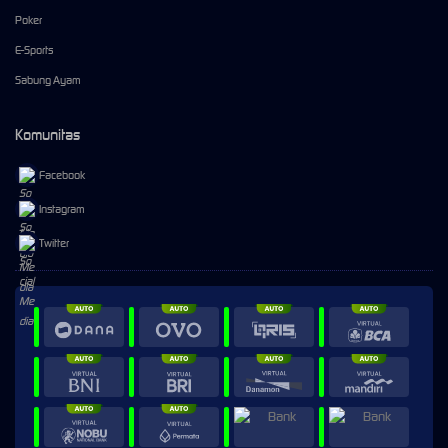
Poker
E-Sports
Sabung Ayam
Komunitas
Facebook
Instagram
Twitter