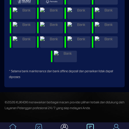
* Selama bank maintenance dan bank offline deposit dan penarikan tidak dapat
diproses
©2026 KLIKHOKI menawarkan berbagai macam provider pilihan terbaik dan didukung oleh
Layanan Pelanggan profesional 24/7 yang siap melayani Anda.