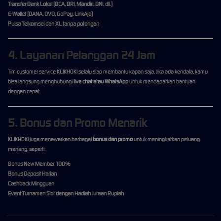
Transfer Bank Lokal (BCA, BRI, Mandiri, BNI, dll.)
E-Wallet (DANA, OVO, GoPay, LinkAja)
Pulsa Telkomsel dan XL tanpa potongan
4. Layanan Pelanggan 24 Jam
Tim customer service KLIKHOKI selalu siap membantu kapan saja. Jika ada kendala, kamu
bisa langsung menghubungi
live chat atau WhatsApp
untuk mendapatkan bantuan
dengan cepat.
5. Bonus dan Promo Menarik
KLIKHOKI juga menawarkan berbagai
bonus dan promo
untuk meningkatkan peluang
menang, seperti:
Bonus New Member 100%
Bonus Deposit Harian
Cashback Mingguan
Event Turnamen Slot dengan Hadiah Jutaan Rupiah