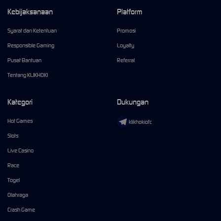
Kebijaksanaan
Platform
Syarat dan Ketentuan
Promosi
Responsible Gaming
Loyalty
Pusat Bantuan
Referral
Tentang KLIKHOKI
Kategori
Dukungan
Hot Games
klikhokiofc
Slots
Live Casino
Race
Togel
Olahraga
Crash Game