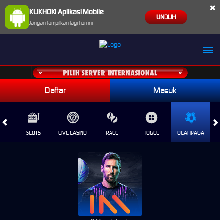
×
KLIKHOKI Aplikasi Mobile
UNDUH
Jangan tampilkan lagi hari ini
Daftar
Masuk
MES
SLOTS
LIVE CASINO
RACE
TOGEL
OLAHRAGA
C