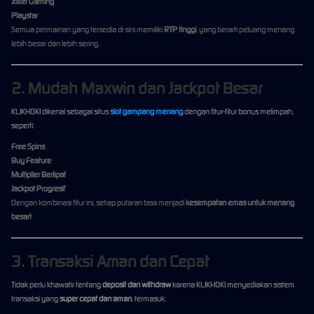
Joker Gaming
Playstar
Semua permainan yang tersedia di sini memiliki
RTP tinggi
, yang berarti peluang menang
lebih besar dan lebih sering.
2. Mudah Maxwin dan Jackpot Besar
KLIKHOKI dikenal sebagai situs
slot gampang menang
dengan fitur-fitur bonus melimpah,
seperti:
Free Spins
Buy Feature
Multiplier Berlipat
Jackpot Progresif
Dengan kombinasi fitur ini, setiap putaran bisa menjadi
kesempatan emas untuk menang
besar!
3. Transaksi Aman dan Cepat
Tidak perlu khawatir tentang
deposit dan withdraw
karena KLIKHOKI menyediakan sistem
transaksi yang
super cepat dan aman
, termasuk: