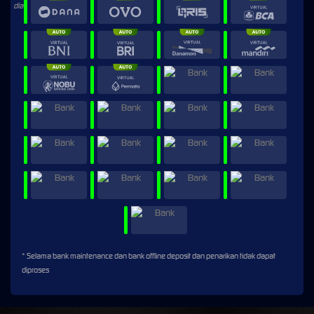
* Selama bank maintenance dan bank offline deposit dan penarikan tidak dapat
diproses