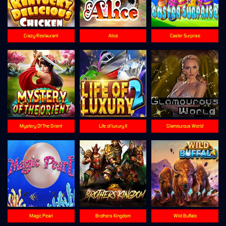
Crazy Restaurant
Alice
Caster Surprise
Mystery Of The Orient
Life of luxury II
Glamourous World
Magic Pearl
Brothers Kingdom
Wild Buffalo