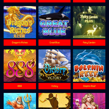
Dragon's Riches
Great Blue
Fairy Garden
888
Victory
Dolphin Reef