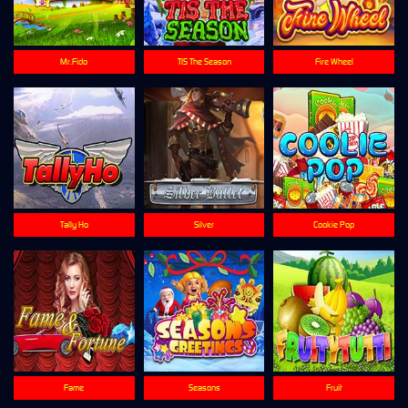
Mr.Fido
TIS The Season
Fire Wheel
Tally Ho
Silver
Cookie Pop
Fame
Seasons
Fruit