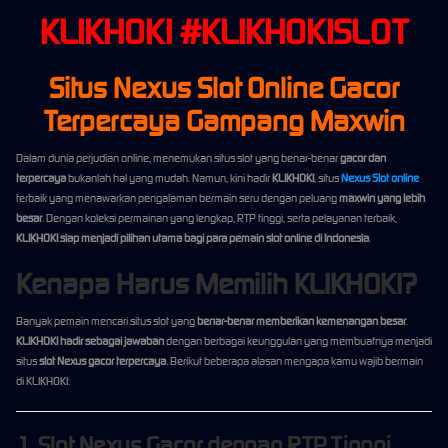
KLIKHOKI #KLIKHOKISLOT
Situs Nexus Slot Online Gacor
Terpercaya Gampang Maxwin
Dalam dunia perjudian online, menemukan situs slot yang benar-benar
gacor dan
terpercaya
bukanlah hal yang mudah. Namun, kini hadir
KLIKHOKI
, situs
Nexus Slot online
terbaik yang menawarkan pengalaman bermain seru dengan peluang
maxwin yang lebih
besar
. Dengan koleksi permainan yang lengkap, RTP tinggi, serta pelayanan terbaik,
KLIKHOKI siap menjadi pilihan utama bagi para pemain slot online di Indonesia
.
Kenapa Harus Memilih KLIKHOKI?
Banyak pemain mencari situs slot yang
benar-benar memberikan kemenangan besar
.
KLIKHOKI hadir sebagai jawaban
dengan berbagai keunggulan yang membuatnya menjadi
situs
slot Nexus gacor terpercaya
. Berikut beberapa alasan mengapa kamu wajib bermain
di KLIKHOKI:
1. Slot Nexus Gacor dengan RTP Tinggi