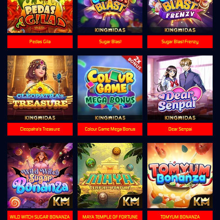
Pedas Gila
Sugar Blast
Sugar Blast Frenzy
Cleopatra's Treasure
Colour Game Mega Bonus
Dear Senpai
WILD WITCH SUGAR BONANZA
MAYA TEMPLE OF FORTUNE
TOMYUM BONANZA