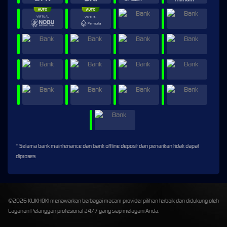
* Selama bank maintenance dan bank offline deposit dan penarikan tidak dapat
diproses
©2026 KLIKHOKI menawarkan berbagai macam provider pilihan terbaik dan didukung oleh
Layanan Pelanggan profesional 24/7 yang siap melayani Anda.