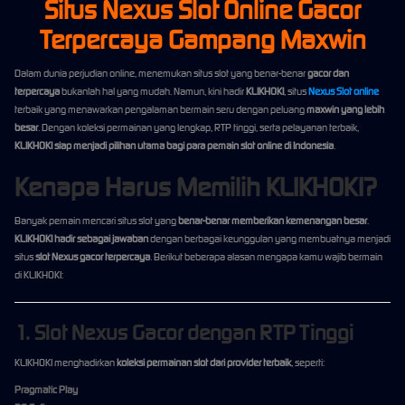
Situs Nexus Slot Online Gacor
Terpercaya Gampang Maxwin
Dalam dunia perjudian online, menemukan situs slot yang benar-benar
gacor dan
terpercaya
bukanlah hal yang mudah. Namun, kini hadir
KLIKHOKI
, situs
Nexus Slot online
terbaik yang menawarkan pengalaman bermain seru dengan peluang
maxwin yang lebih
besar
. Dengan koleksi permainan yang lengkap, RTP tinggi, serta pelayanan terbaik,
KLIKHOKI siap menjadi pilihan utama bagi para pemain slot online di Indonesia
.
Kenapa Harus Memilih KLIKHOKI?
Banyak pemain mencari situs slot yang
benar-benar memberikan kemenangan besar
.
KLIKHOKI hadir sebagai jawaban
dengan berbagai keunggulan yang membuatnya menjadi
situs
slot Nexus gacor terpercaya
. Berikut beberapa alasan mengapa kamu wajib bermain
di KLIKHOKI:
1. Slot Nexus Gacor dengan RTP Tinggi
KLIKHOKI menghadirkan
koleksi permainan slot dari provider terbaik
, seperti:
Pragmatic Play