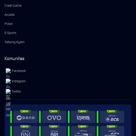
Crash Game
Arcade
Poker
E-Sports
Sabung Ayam
Komunitas
Facebook
Instagram
Twitter