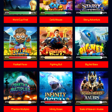
RTP
91%
RTP
95%
RTP
92%
World Cup Final
Cat & Mouse
Starry Adventure
RTP
83%
RTP
87%
RTP
93%
Football Fever
Fighting Bull
Big Net Bass
RTP
89%
RTP
81%
RTP
90%
Phantom Multiplier
Infinity Ocean
Scale of Heaven: Anubis