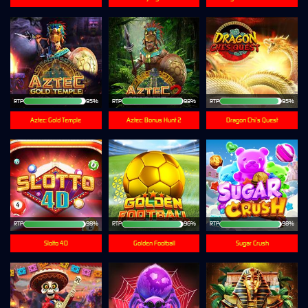
RTP
95%
RTP
98%
RTP
95%
Aztec: Gold Temple
Aztec: Bonus Hunt 2
Dragon Chi’s Quest
RTP
98%
RTP
96%
RTP
98%
Slotto 4D
Golden Football
Sugar Crush