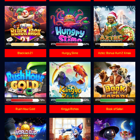
RTP
84%
RTP
82%
RTP
85%
BlackJack21
Hungry Slime
Aztec: Bonus Hunt 2 Xmas
RTP
79%
RTP
92%
RTP
91%
Rush Hour Gold
Kingyo Riches
Book of Safari