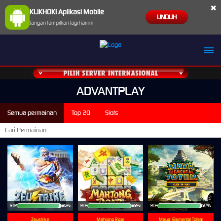
×
KLIKHOKI Aplikasi Mobile
UNDUH
Jangan tampilkan lagi hari ini
ADVANTPLAY
Semua permainan
Top 20
Slots
RTP
96%
RTP
98%
RTP
97%
Zeustrike
Mahjong Roar
Maya: Elemental Totem