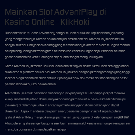
Mainkan Slot AdvantPlay di
Kasino Online - KlikHoki
Di indonesia Situs Game AdvantPlay sangat mudah di KlikHoki, tapi tidak banyak orang
yang mengetahuinya. Karena permainan judi casino dan slot AdvantPlay masih belum
banyak dikenal. Hanya sedikit orang yang memainkannya karena mereka mungkin menilai
betapa bergunanya bermain game berdasarkan keberuntungan saja. Padahal, bermain
game berdasarkan keberuntungan saja sudah sangat menguntungkan.
Game AdvantPlay tersedia untuk diunduh dan seringkali dalam versi Flash sehingga dapat
dimainkan di platform seluler. Slot AdvantPlay dikenal dengan pembayarannya yang tinggi.
Jackpot progresif adalah salah satu fitur paling menarik dari mesin slot dan sebagian besar
pemain lebih menyukai permainan ini.
AdvantPlay memiliki beberapa slot dengan jackpot progresif. Beberapa jackpot memiliki
kumpulan hadiah jutaan dolar yang mendorong pemain untuk berinvestasi lebih banyak
(bermain) di dalamnya untuk mencapai jumlah uang yang didambakan yang dapat
dimainkan. Aspek mendasar dari permainan, bersama dengan insentif seperti putaran
gratis di AdvantPlay, menjadikannya permainan yang populer di kalangan pemain
judi slot
.
Fitur putaran gratis sangat berguna saat bermain mesin slot karena memungkinkan pemain
mencoba bonus untuk mendapatkan jackpot.