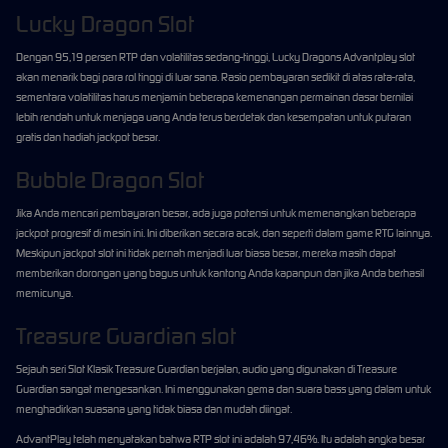
Lucky Dragon Slot
Dengan 95,19 persen RTP dan volatilitas sedang-tinggi, Lucky Dragons Advantplay slot
akan menarik bagi para rol tinggi di luar sana. Rasio pembayaran sedikit di atas rata-rata,
sementara volatilitas harus menjamin beberapa kemenangan permainan dasar bernilai
lebih rendah untuk menjaga uang Anda terus berdetak dan kesempatan untuk putaran
gratis dan hadiah jackpot besar.
Bubble Dragon Slot
Jika Anda mencari pembayaran besar, ada juga potensi untuk memenangkan beberapa
jackpot progresif di mesin ini. Ini diberikan secara acak, dan seperti dalam game RTG lainnya.
Meskipun jackpot slot ini tidak pernah menjadi luar biasa besar, mereka masih dapat
memberikan dorongan yang bagus untuk kantong Anda kapanpun dan jika Anda berhasil
memicunya.
Treasure Guardian slot
Sejauh seri Slot Klasik Treasure Guardian berjalan, audio yang digunakan di Treasure
Guardian sangat mengesankan. Ini menggunakan gema dan suara bass yang dalam untuk
menghadirkan suasana yang tidak biasa dan mudah diingat.
AdvantPlay telah menyatakan bahwa RTP slot ini adalah 97,46%. Itu adalah angka besar