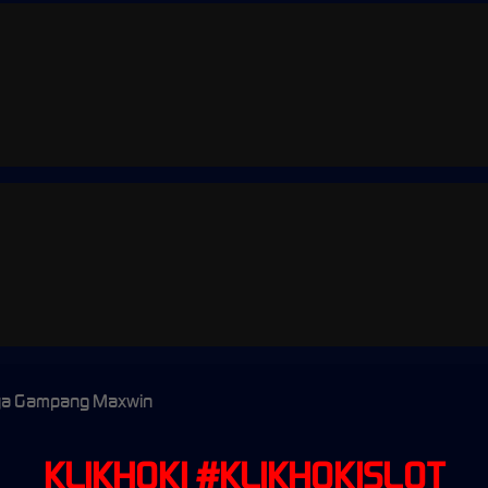
caya Gampang Maxwin
KLIKHOKI #KLIKHOKISLOT