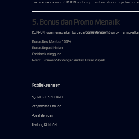
Tim customer service KLIKHOKI selalu siap membantu kapan saja. Jika ad
5. Bonus dan Promo Menarik
KLIKHOKI juga menawarkan berbagai
bonus dan promo
untuk meningkatkan
Bonus New Member 100%
Bonus Deposit Harian
Cashback Mingguan
Event Turnamen Slot dengan Hadiah Jutaan Rupiah
Kebijaksanaan
Syarat dan Ketentuan
Responsible Gaming
Pusat Bantuan
Tentang KLIKHOKI