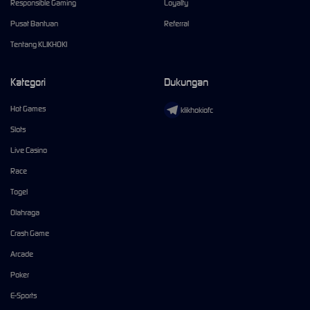
Responsible Gaming
Loyalty
Pusat Bantuan
Referral
Tentang KLIKHOKI
Kategori
Dukungan
Hot Games
klikhokiofc
Slots
Live Casino
Race
Togel
Olahraga
Crash Game
Arcade
Poker
E-Sports