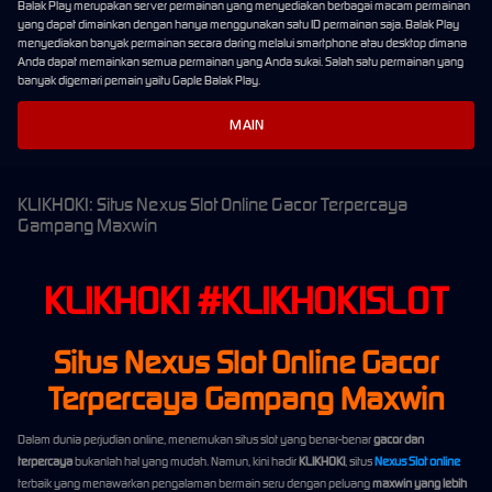
Balak Play merupakan server permainan yang menyediakan berbagai macam permainan
yang dapat dimainkan dengan hanya menggunakan satu ID permainan saja. Balak Play
menyediakan banyak permainan secara daring melalui smartphone atau desktop dimana
Anda dapat memainkan semua permainan yang Anda sukai. Salah satu permainan yang
banyak digemari pemain yaitu Gaple Balak Play.
MAIN
KLIKHOKI: Situs Nexus Slot Online Gacor Terpercaya
Gampang Maxwin
KLIKHOKI #KLIKHOKISLOT
Situs Nexus Slot Online Gacor
Terpercaya Gampang Maxwin
Dalam dunia perjudian online, menemukan situs slot yang benar-benar
gacor dan
terpercaya
bukanlah hal yang mudah. Namun, kini hadir
KLIKHOKI
, situs
Nexus Slot online
terbaik yang menawarkan pengalaman bermain seru dengan peluang
maxwin yang lebih