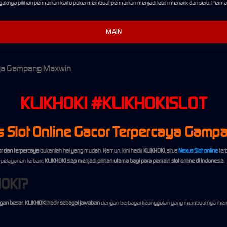
nyaknya pilihan permainan kartu poker membuat permainan menjadi lebih menarik dan seru. Perma
MAIN
caya Gampang Maxwin
KLIKHOKI #KLIKHOKISLOT
s Slot Online Gacor Terpercaya Gam
r dan terpercaya
bukanlah hal yang mudah. Namun, kini hadir
KLIKHOKI
, situs
Nexus Slot online
ter
 pelayanan terbaik,
KLIKHOKI siap menjadi pilihan utama bagi para pemain slot online di Indonesia
.
HOKI?
gan besar
.
KLIKHOKI hadir sebagai jawaban
dengan berbagai keunggulan yang membuatnya menj