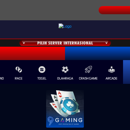
INO
RACE
TOGEL
OLAHRAGA
CRASH GAME
ARCADE