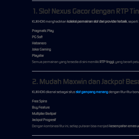
1. Slot Nexus Gacor dengan RTP Tin
KLIKHOKI menghadirkan
koleksi permainan slot dari provider terbaik
, seperti:
Pragmatic Play
PG Soft
Habanero
Joker Gaming
Playstar
Semua permainan yang tersedia di sini memiliki
RTP tinggi
, yang berarti pe
2. Mudah Maxwin dan Jackpot Bes
KLIKHOKI dikenal sebagai situs
slot gampang menang
dengan fitur-fitur bon
Free Spins
Buy Feature
Multiplier Berlipat
Jackpot Progresif
Dengan kombinasi fitur ini, setiap putaran bisa menjadi
kesempatan emas un