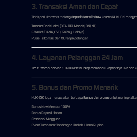
3. Transaksi Aman dan Cepat
Tidak perlu khawatir tentang
deposit dan withdraw
karena KLIKHOKI menyedi
Transfer Bank Lokal (BCA, BRI, Mandiri, BNI, dll.)
E-Wallet (DANA, OVO, GoPay, LinkAja)
Pulsa Telkomsel dan XL tanpa potongan
4. Layanan Pelanggan 24 Jam
Tim customer service KLIKHOKI selalu siap membantu kapan saja. Jika ad
5. Bonus dan Promo Menarik
KLIKHOKI juga menawarkan berbagai
bonus dan promo
untuk meningkatkan
Bonus New Member 100%
Bonus Deposit Harian
Cashback Mingguan
Event Turnamen Slot dengan Hadiah Jutaan Rupiah