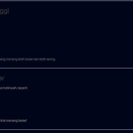
ggi
luang menang lebih besar dan lebih sering.
ar
us melimpah, seperti:
tuk menang besar!