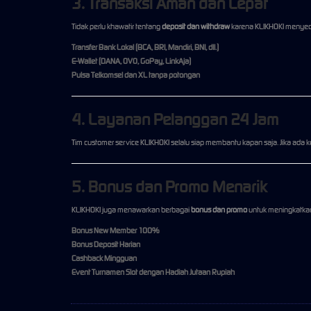
3. Transaksi Aman dan Cepat
Tidak perlu khawatir tentang
deposit dan withdraw
karena KLIKHOKI menyedi
Transfer Bank Lokal (BCA, BRI, Mandiri, BNI, dll.)
E-Wallet (DANA, OVO, GoPay, LinkAja)
Pulsa Telkomsel dan XL tanpa potongan
4. Layanan Pelanggan 24 Jam
Tim customer service KLIKHOKI selalu siap membantu kapan saja. Jika ad
5. Bonus dan Promo Menarik
KLIKHOKI juga menawarkan berbagai
bonus dan promo
untuk meningkatkan
Bonus New Member 100%
Bonus Deposit Harian
Cashback Mingguan
Event Turnamen Slot dengan Hadiah Jutaan Rupiah