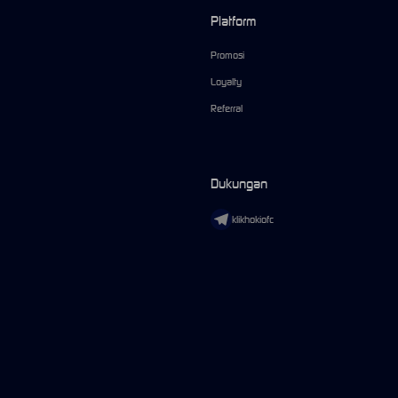
Platform
Promosi
Loyalty
Referral
Dukungan
klikhokiofc