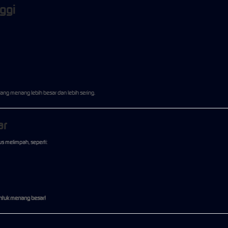
ggi
luang menang lebih besar dan lebih sering.
ar
us melimpah, seperti:
tuk menang besar!