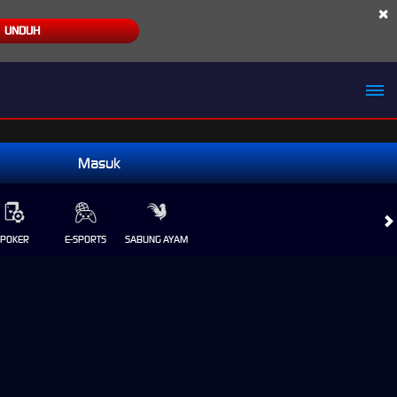
×
UNDUH
Masuk
POKER
E-SPORTS
SABUNG AYAM