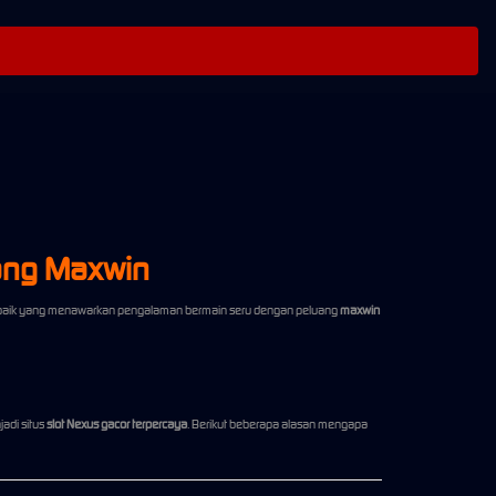
pang Maxwin
baik yang menawarkan pengalaman bermain seru dengan peluang
maxwin
adi situs
slot Nexus gacor terpercaya
. Berikut beberapa alasan mengapa