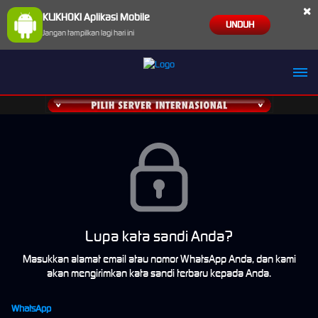
×
KLIKHOKI Aplikasi Mobile
UNDUH
Jangan tampilkan lagi hari ini
Lupa kata sandi Anda?
Masukkan alamat email atau nomor WhatsApp Anda, dan kami
akan mengirimkan kata sandi terbaru kepada Anda.
WhatsApp