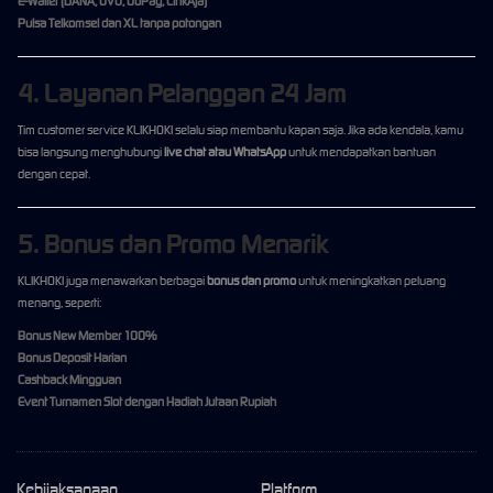
E-Wallet (DANA, OVO, GoPay, LinkAja)
Pulsa Telkomsel dan XL tanpa potongan
4. Layanan Pelanggan 24 Jam
Tim customer service KLIKHOKI selalu siap membantu kapan saja. Jika ada kendala, kamu
bisa langsung menghubungi
live chat atau WhatsApp
untuk mendapatkan bantuan
dengan cepat.
5. Bonus dan Promo Menarik
KLIKHOKI juga menawarkan berbagai
bonus dan promo
untuk meningkatkan peluang
menang, seperti:
Bonus New Member 100%
Bonus Deposit Harian
Cashback Mingguan
Event Turnamen Slot dengan Hadiah Jutaan Rupiah
Kebijaksanaan
Platform