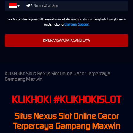
+62
Jika Anda tidak lagi memiliki akses ke email atau nomor telepon yang terhubung ke akun
Anda, hubungi
Customer Support
.
KLIKHOKI: Situs Nexus Slot Online Gacor Terpercaya
Gampang Maxwin
KLIKHOKI #KLIKHOKISLOT
Situs Nexus Slot Online Gacor
Terpercaya Gampang Maxwin