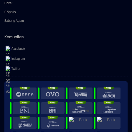
Poker
E-Sports
Sabung Ayam
Komunitas
Facebook
Instagram
Twitter