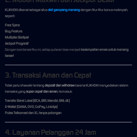
KLIKHOKI dikenal sebagai situs
slot gampang menang
dengan fitur-fitur bonus melimpah,
seperti:
Free Spins
Buy Feature
Multiplier Berlipat
Jackpot Progresif
Dengan kombinasi fitur ini, setiap putaran bisa menjadi
kesempatan emas untuk menang
besar!
3. Transaksi Aman dan Cepat
Tidak perlu khawatir tentang
deposit dan withdraw
karena KLIKHOKI menyediakan sistem
transaksi yang
super cepat dan aman
, termasuk:
Transfer Bank Lokal (BCA, BRI, Mandiri, BNI, dll.)
E-Wallet (DANA, OVO, GoPay, LinkAja)
Pulsa Telkomsel dan XL tanpa potongan
4. Layanan Pelanggan 24 Jam