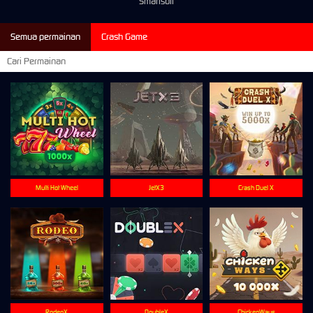
Smartsoft
Semua permainan
Crash Game
Multi Hot Wheel
JetX3
Crash Duel X
RodeoX
DoubleX
ChickenWays