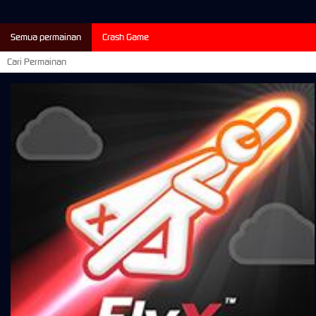
Semua permainan
Crash Game