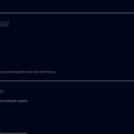
ggi
luang menang lebih besar dan lebih sering.
ar
us melimpah, seperti:
tuk menang besar!