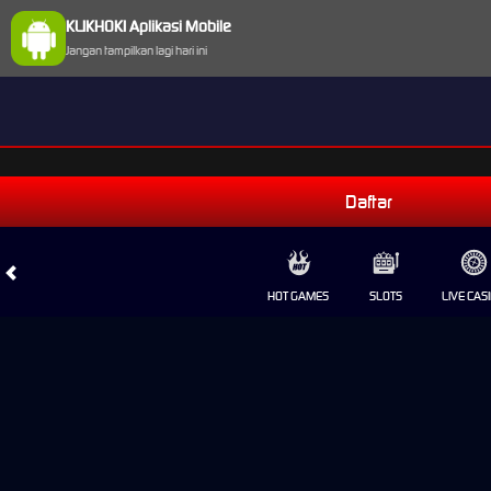
KLIKHOKI Aplikasi Mobile
Jangan tampilkan lagi hari ini
Daftar
HOT GAMES
SLOTS
LIVE CAS