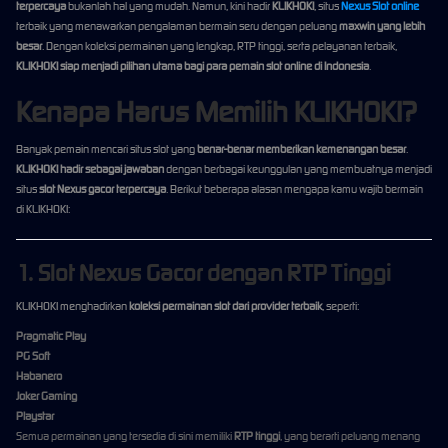
terpercaya
bukanlah hal yang mudah. Namun, kini hadir
KLIKHOKI
, situs
Nexus Slot online
terbaik yang menawarkan pengalaman bermain seru dengan peluang
maxwin yang lebih
besar
. Dengan koleksi permainan yang lengkap, RTP tinggi, serta pelayanan terbaik,
KLIKHOKI siap menjadi pilihan utama bagi para pemain slot online di Indonesia
.
Kenapa Harus Memilih KLIKHOKI?
Banyak pemain mencari situs slot yang
benar-benar memberikan kemenangan besar
.
KLIKHOKI hadir sebagai jawaban
dengan berbagai keunggulan yang membuatnya menjadi
situs
slot Nexus gacor terpercaya
. Berikut beberapa alasan mengapa kamu wajib bermain
di KLIKHOKI:
1. Slot Nexus Gacor dengan RTP Tinggi
KLIKHOKI menghadirkan
koleksi permainan slot dari provider terbaik
, seperti:
Pragmatic Play
PG Soft
Habanero
Joker Gaming
Playstar
Semua permainan yang tersedia di sini memiliki
RTP tinggi
, yang berarti peluang menang