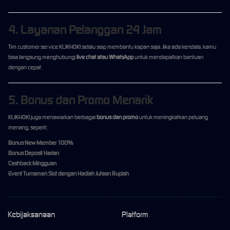
4. Layanan Pelanggan 24 Jam
Tim customer service KLIKHOKI selalu siap membantu kapan saja. Jika ada kendala, kamu
bisa langsung menghubungi
live chat atau WhatsApp
untuk mendapatkan bantuan
dengan cepat.
5. Bonus dan Promo Menarik
KLIKHOKI juga menawarkan berbagai
bonus dan promo
untuk meningkatkan peluang
menang, seperti:
Bonus New Member 100%
Bonus Deposit Harian
Cashback Mingguan
Event Turnamen Slot dengan Hadiah Jutaan Rupiah
Kebijaksanaan
Platform