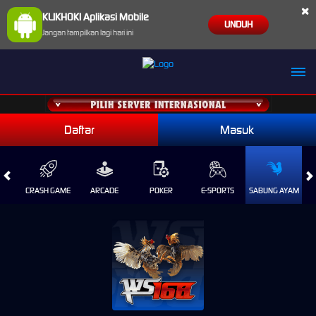
×
KLIKHOKI Aplikasi Mobile
UNDUH
Jangan tampilkan lagi hari ini
Daftar
Masuk
AGA
CRASH GAME
ARCADE
POKER
E-SPORTS
SABUNG AYAM