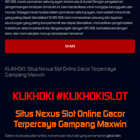
WS168, merek permainan sabung ayam terkemuka di dunia! Dengan pengalaman
pengembangan terdepan di industri ini, kami berdedikasi untuk mengejar keunggulan dan
inovasi. Sebagai merek teratas dalam permainan sabung ayam, kami adalah mitra Anda
yang paling dapat diandalkan! Di WS168, kami menawarkan peluang dan layanan
keuntungan yang paling komprehensif dan dapat diandalkan, memastikan pengembalian
maksimum atas investasi Anda. Bergabunglah dengan WS168, berkolaborasi dengan
kami, dan memulai jalan menuju kesuksesan bersama!
MAIN
KLIKHOKI: Situs Nexus Slot Online Gacor Terpercaya
Gampang Maxwin
KLIKHOKI #KLIKHOKISLOT
Situs Nexus Slot Online Gacor
Terpercaya Gampang Maxwin
Dalam dunia perjudian online, menemukan situs slot yang benar-benar
gacor dan