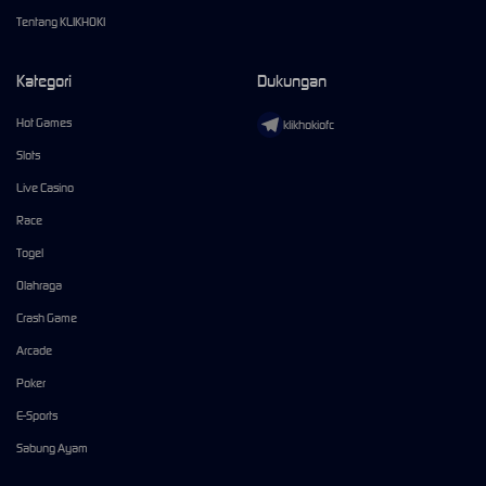
Tentang KLIKHOKI
Kategori
Dukungan
Hot Games
klikhokiofc
Slots
Live Casino
Race
Togel
Olahraga
Crash Game
Arcade
Poker
E-Sports
Sabung Ayam