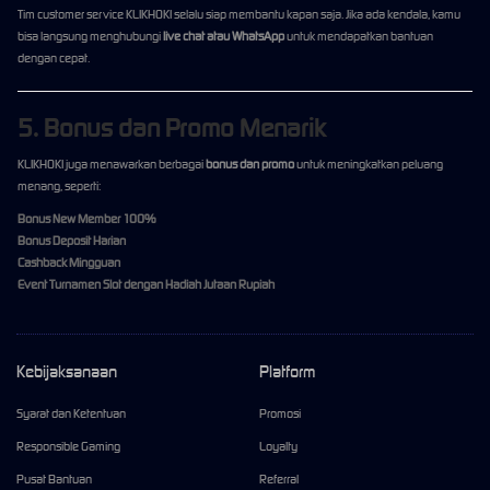
Tim customer service KLIKHOKI selalu siap membantu kapan saja. Jika ada kendala, kamu
bisa langsung menghubungi
live chat atau WhatsApp
untuk mendapatkan bantuan
dengan cepat.
5. Bonus dan Promo Menarik
KLIKHOKI juga menawarkan berbagai
bonus dan promo
untuk meningkatkan peluang
menang, seperti:
Bonus New Member 100%
Bonus Deposit Harian
Cashback Mingguan
Event Turnamen Slot dengan Hadiah Jutaan Rupiah
Kebijaksanaan
Platform
Syarat dan Ketentuan
Promosi
Responsible Gaming
Loyalty
Pusat Bantuan
Referral