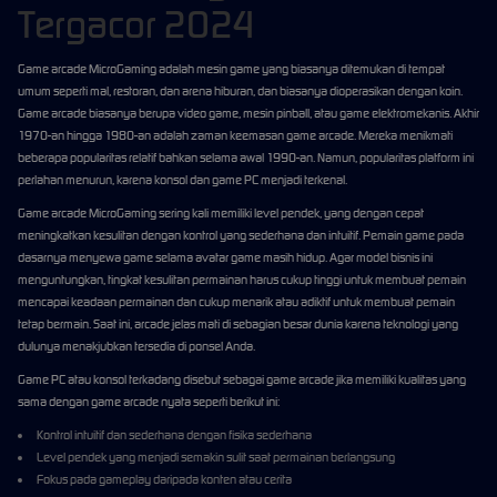
Tergacor 2024
Game arcade MicroGaming adalah mesin game yang biasanya ditemukan di tempat
umum seperti mal, restoran, dan arena hiburan, dan biasanya dioperasikan dengan koin.
Game arcade biasanya berupa video game, mesin pinball, atau game elektromekanis. Akhir
1970-an hingga 1980-an adalah zaman keemasan game arcade. Mereka menikmati
beberapa popularitas relatif bahkan selama awal 1990-an. Namun, popularitas platform ini
perlahan menurun, karena konsol dan game PC menjadi terkenal.
Game arcade MicroGaming sering kali memiliki level pendek, yang dengan cepat
meningkatkan kesulitan dengan kontrol yang sederhana dan intuitif. Pemain game pada
dasarnya menyewa game selama avatar game masih hidup. Agar model bisnis ini
menguntungkan, tingkat kesulitan permainan harus cukup tinggi untuk membuat pemain
mencapai keadaan permainan dan cukup menarik atau adiktif untuk membuat pemain
tetap bermain. Saat ini, arcade jelas mati di sebagian besar dunia karena teknologi yang
dulunya menakjubkan tersedia di ponsel Anda.
Game PC atau konsol terkadang disebut sebagai game arcade jika memiliki kualitas yang
sama dengan game arcade nyata seperti berikut ini:
Kontrol intuitif dan sederhana dengan fisika sederhana
Level pendek yang menjadi semakin sulit saat permainan berlangsung
Fokus pada gameplay daripada konten atau cerita