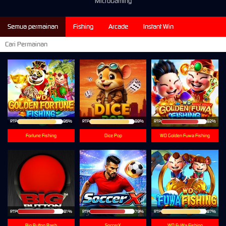
MicroGaming
Semua permainan
Fishing
Arcade
Instant Win
RTP
86%
RTP
88%
RTP
82%
Fortune Fishing
Dice Pop
WD Golden Fuwa Fishing
RTP
81%
RTP
79%
RTP
87%
Big Button Bash
SoccerX
WD FuWa Fishing