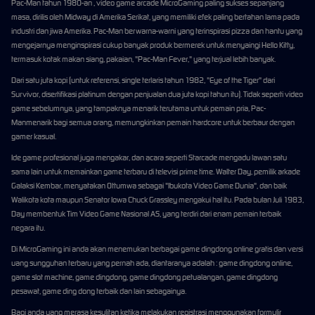
Pac-Man tahun 1980-an , video game arcade MicroGaming paling sukses sepanjang
masa, dirilis oleh Midway di Amerika Serikat, yang memiliki efek paling bertahan lama pada
industri dan jiwa Amerika. Pac-Man berwarna-warni yang terinspirasi pizza dan hantu yang
mengejarnya menginspirasi cukup banyak produk bermerek untuk menyaingi Hello Kitty,
termasuk kotak makan siang, pakaian, "Pac-Man Fever," yang terjual lebih banyak.
Dari satu juta kopi (untuk referensi, single terlaris tahun 1982, "Eye of the Tiger" dari
Survivor, disertifikasi platinum dengan penjualan dua juta kopi tahun itu). Tidak seperti video
game sebelumnya, yang tampaknya menarik terutama untuk pemain pria, Pac-
Manmenarik bagi semua orang, memungkinkan pemain hardcore untuk berbaur dengan
gamer kasual.
Ide game profesional juga mengakar, dan acara seperti Starcade mengadu lawan satu
sama lain untuk memainkan game terbaru di televisi prime time. Walter Day, pemilik arkade
Galaksi Kembar, menyatakan Ottumwa sebagai "Ibukota Video Game Dunia", dan baik
Walikota kota maupun Senator Iowa Chuck Grassley mengakui hal itu. Pada bulan Juli 1983,
Day membentuk Tim Video Game Nasional AS, yang terdiri dari enam pemain terbaik
negara itu.
Di MicroGaming ini anda akan menemukan berbagai game dingdong online gratis dan versi
uang sungguhan terbaru yang pernah ada, diantaranya adalah : game dingdong online,
game slot machine, game dingdong, game dingdong petualangan, game dingdong
pesawat, game ding dong terbaik dan lain sebagainya.
Bagi anda yang merasa kesulitan ketika melakukan registrasi menggunakan formulir