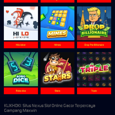
Hilo Joker
Mines
Drop The Billionaire
Robo dice
Stairs
Triple
KLIKHOKI: Situs Nexus Slot Online Gacor Terpercaya
Gampang Maxwin