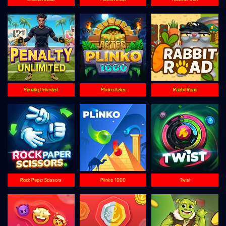
Penalty Unlimited
Plinko Aztec
Rabbit Road
Rock Paper Scissors
Plinko 1000
Twist