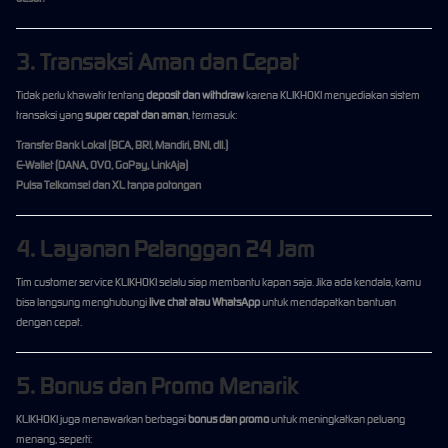
3. Transaksi Aman dan Cepat
Tidak perlu khawatir tentang
deposit dan withdraw
karena KLIKHOKI menyediakan sistem
transaksi yang
super cepat dan aman
, termasuk:
Transfer Bank Lokal (BCA, BRI, Mandiri, BNI, dll.)
E-Wallet (DANA, OVO, GoPay, LinkAja)
Pulsa Telkomsel dan XL tanpa potongan
4. Layanan Pelanggan 24 Jam
Tim customer service KLIKHOKI selalu siap membantu kapan saja. Jika ada kendala, kamu
bisa langsung menghubungi
live chat atau WhatsApp
untuk mendapatkan bantuan
dengan cepat.
5. Bonus dan Promo Menarik
KLIKHOKI juga menawarkan berbagai
bonus dan promo
untuk meningkatkan peluang
menang, seperti: