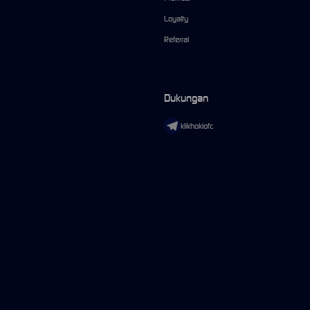
Loyalty
Referral
Dukungan
klikhokiofc