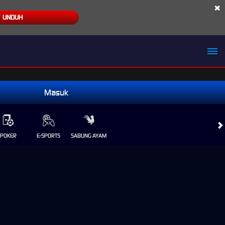
×
UNDUH
Masuk
POKER
E-SPORTS
SABUNG AYAM