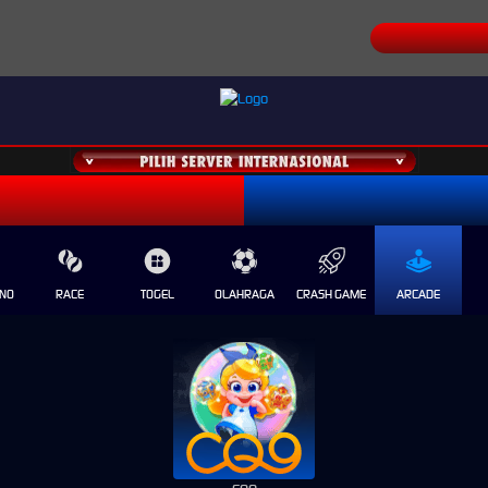
INO
RACE
TOGEL
OLAHRAGA
CRASH GAME
ARCADE