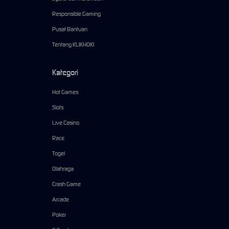
Responsible Gaming
Pusat Bantuan
Tentang KLIKHOKI
Kategori
Hot Games
Slots
Live Casino
Race
Togel
Olahraga
Crash Game
Arcade
Poker