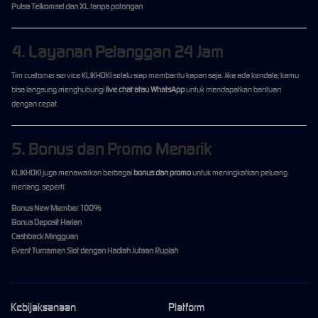
Pulsa Telkomsel dan XL tanpa potongan
4. Layanan Pelanggan 24 Jam
Tim customer service KLIKHOKI selalu siap membantu kapan saja. Jika ada kendala, kamu
bisa langsung menghubungi
live chat atau WhatsApp
untuk mendapatkan bantuan
dengan cepat.
5. Bonus dan Promo Menarik
KLIKHOKI juga menawarkan berbagai
bonus dan promo
untuk meningkatkan peluang
menang, seperti:
Bonus New Member 100%
Bonus Deposit Harian
Cashback Mingguan
Event Turnamen Slot dengan Hadiah Jutaan Rupiah
Kebijaksanaan
Platform