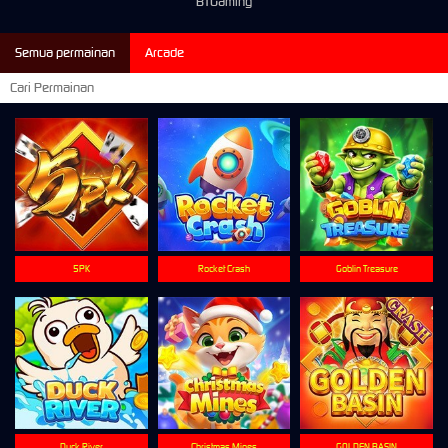
BTGaming
Semua permainan
Arcade
5PK
Rocket Crash
Goblin Treasure
Duck River
Christmas Mines
GOLDEN BASIN