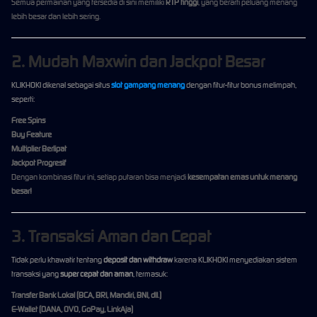
Semua permainan yang tersedia di sini memiliki
RTP tinggi
, yang berarti peluang menang
lebih besar dan lebih sering.
2. Mudah Maxwin dan Jackpot Besar
KLIKHOKI dikenal sebagai situs
slot gampang menang
dengan fitur-fitur bonus melimpah,
seperti:
Free Spins
Buy Feature
Multiplier Berlipat
Jackpot Progresif
Dengan kombinasi fitur ini, setiap putaran bisa menjadi
kesempatan emas untuk menang
besar!
3. Transaksi Aman dan Cepat
Tidak perlu khawatir tentang
deposit dan withdraw
karena KLIKHOKI menyediakan sistem
transaksi yang
super cepat dan aman
, termasuk:
Transfer Bank Lokal (BCA, BRI, Mandiri, BNI, dll.)
E-Wallet (DANA, OVO, GoPay, LinkAja)