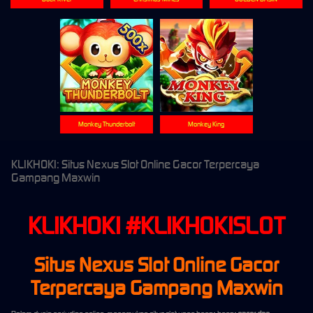
Monkey Thunderbolt
Monkey King
KLIKHOKI: Situs Nexus Slot Online Gacor Terpercaya
Gampang Maxwin
KLIKHOKI #KLIKHOKISLOT
Situs Nexus Slot Online Gacor
Terpercaya Gampang Maxwin