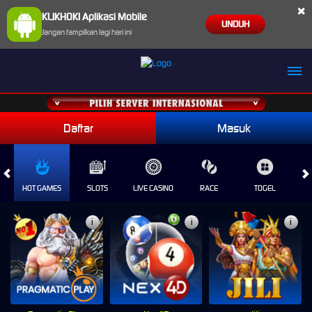
×
KLIKHOKI Aplikasi Mobile
UNDUH
Jangan tampilkan lagi hari ini
Daftar
Masuk
HOT GAMES
SLOTS
LIVE CASINO
RACE
TOGEL
OL
i
i
i