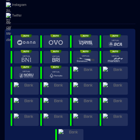
Instagram
Twitter