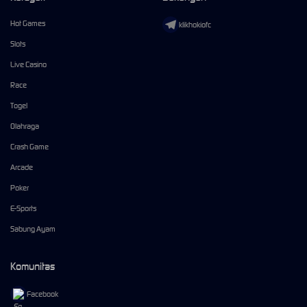
Hot Games
klikhokiofc
Slots
Live Casino
Race
Togel
Olahraga
Crash Game
Arcade
Poker
E-Sports
Sabung Ayam
Komunitas
Facebook