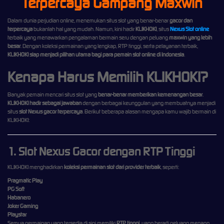
Terpercaya Gampang Maxwin
Dalam dunia perjudian online, menemukan situs slot yang benar-benar
gacor dan
terpercaya
bukanlah hal yang mudah. Namun, kini hadir
KLIKHOKI
, situs
Nexus Slot online
terbaik yang menawarkan pengalaman bermain seru dengan peluang
maxwin yang lebih
besar
. Dengan koleksi permainan yang lengkap, RTP tinggi, serta pelayanan terbaik,
KLIKHOKI siap menjadi pilihan utama bagi para pemain slot online di Indonesia
.
Kenapa Harus Memilih KLIKHOKI?
Banyak pemain mencari situs slot yang
benar-benar memberikan kemenangan besar
.
KLIKHOKI hadir sebagai jawaban
dengan berbagai keunggulan yang membuatnya menjadi
situs
slot Nexus gacor terpercaya
. Berikut beberapa alasan mengapa kamu wajib bermain di
KLIKHOKI:
1. Slot Nexus Gacor dengan RTP Tinggi
KLIKHOKI menghadirkan
koleksi permainan slot dari provider terbaik
, seperti:
Pragmatic Play
PG Soft
Habanero
Joker Gaming
Playstar
Semua permainan yang tersedia di sini memiliki
RTP tinggi
, yang berarti peluang menang