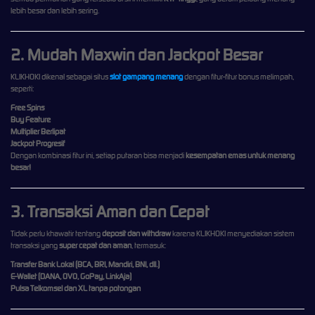
lebih besar dan lebih sering.
2. Mudah Maxwin dan Jackpot Besar
KLIKHOKI dikenal sebagai situs
slot gampang menang
dengan fitur-fitur bonus melimpah,
seperti:
Free Spins
Buy Feature
Multiplier Berlipat
Jackpot Progresif
Dengan kombinasi fitur ini, setiap putaran bisa menjadi
kesempatan emas untuk menang
besar!
3. Transaksi Aman dan Cepat
Tidak perlu khawatir tentang
deposit dan withdraw
karena KLIKHOKI menyediakan sistem
transaksi yang
super cepat dan aman
, termasuk:
Transfer Bank Lokal (BCA, BRI, Mandiri, BNI, dll.)
E-Wallet (DANA, OVO, GoPay, LinkAja)
Pulsa Telkomsel dan XL tanpa potongan