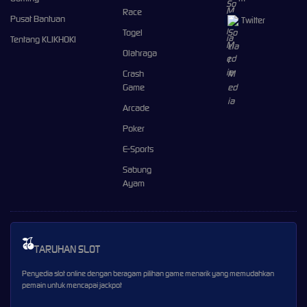
Race
Pusat Bantuan
Twitter
Togel
Tentang KLIKHOKI
Olahraga
Crash
Game
Arcade
Poker
E-Sports
Sabung
Ayam
TARUHAN SLOT
Penyedia slot online dengan beragam pilihan game menarik yang memudahkan
pemain untuk mencapai jackpot