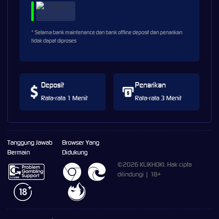
* Selama bank maintenance dan bank offline deposit dan penarikan
tidak dapat diproses
Deposit
Penarikan
Rata-rata 1 Menit
Rata-rata 3 Menit
Tanggung Jawab
Browser Yang
Bermain
Didukung
©2026 KLIKHOKI. Hak cipta
dilindungi | 18+