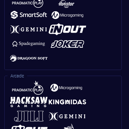
Arcade