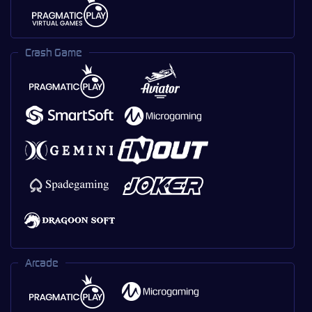
Crash Game
Arcade