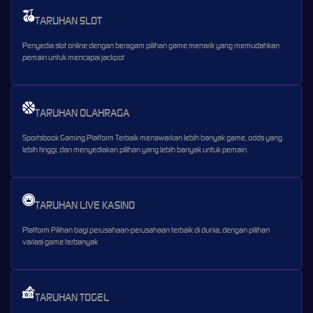
TARUHAN SLOT
Penyedia slot online dengan beragam pilihan game menarik yang memudahkan
pemain untuk mencapai jackpot
TARUHAN OLAHRAGA
Sportsbook Gaming Platform Terbaik menawarkan lebih banyak game, odds yang
lebih tinggi, dan menyediakan pilihan yang lebih banyak untuk pemain.
TARUHAN LIVE KASINO
Platform Pilihan bagi perusahaan-perusahaan terbaik di dunia, dengan pilihan
variasi game terbanyak
TARUHAN TOGEL