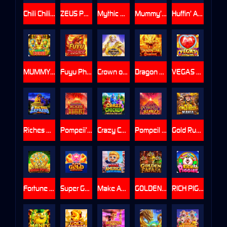
Chili Chili Hot
ZEUS POWER
Mythic Gems: Five Realms
Mummy’s Treasure Quest 2
Huffin’ And Puffin’ Ultra Wheel
MUMMY'S CURSE
Fuyu Phoenix
Crown of Olympus
Dragon Link Collection
VEGAS CASH LINK
Riches Express
Pompeii’s Blaze 1000
Crazy Chicken
Pompeil Blaze
Gold Rush Mania
Fortune Gold Pots
Super Gold Arowana
Make America Great Again
GOLDEN FAFAFA
RICH PIGGIES WORLD