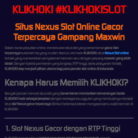
KLIKHOKI #KLIKHOKISLOT
Situs Nexus Slot Online Gacor
Terpercaya Gampang Maxwin
Dalam dunia perjudian online, menemukan situs slot yang benar-benar
gacor dan
terpercaya
bukanlah hal yang mudah. Namun, kini hadir
KLIKHOKI
, situs
Nexus Slot online
terbaik yang menawarkan pengalaman bermain seru dengan peluang
maxwin yang lebih
besar
. Dengan koleksi permainan yang lengkap, RTP tinggi, serta pelayanan terbaik,
KLIKHOKI siap menjadi pilihan utama bagi para pemain slot online di Indonesia
.
Kenapa Harus Memilih KLIKHOKI?
Banyak pemain mencari situs slot yang
benar-benar memberikan kemenangan besar
.
KLIKHOKI hadir sebagai jawaban
dengan berbagai keunggulan yang membuatnya menjadi
situs
slot Nexus gacor terpercaya
. Berikut beberapa alasan mengapa kamu wajib bermain di
KLIKHOKI:
1. Slot Nexus Gacor dengan RTP Tinggi