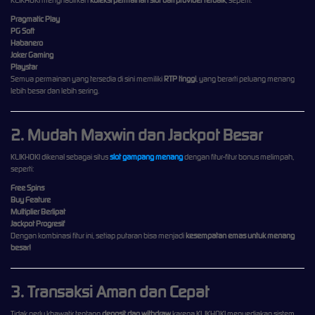
KLIKHOKI menghadirkan
koleksi permainan slot dari provider terbaik
, seperti:
Pragmatic Play
PG Soft
Habanero
Joker Gaming
Playstar
Semua permainan yang tersedia di sini memiliki
RTP tinggi
, yang berarti peluang menang
lebih besar dan lebih sering.
2. Mudah Maxwin dan Jackpot Besar
KLIKHOKI dikenal sebagai situs
slot gampang menang
dengan fitur-fitur bonus melimpah,
seperti:
Free Spins
Buy Feature
Multiplier Berlipat
Jackpot Progresif
Dengan kombinasi fitur ini, setiap putaran bisa menjadi
kesempatan emas untuk menang
besar!
3. Transaksi Aman dan Cepat
Tidak perlu khawatir tentang
deposit dan withdraw
karena KLIKHOKI menyediakan sistem