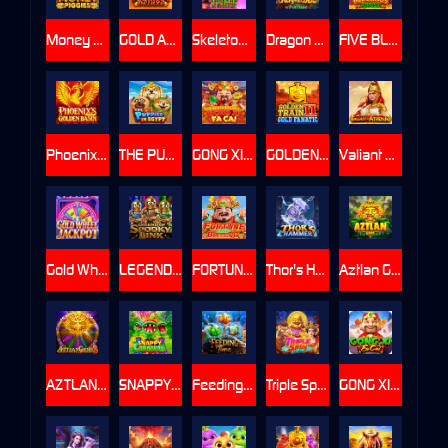
Money Piggies
GOLD AROWANA
Skeleton Thief
Dragon Link Fortune
FIVE BLESSINGS ARRIVE
Phoenix's Golden Basin
THE PUPPIES IN EGYPT
GONG XI FA CAI
GOLDEN TRAIN 2
Valiant of Athena
Gold Wheel Jackpot
LEGEND OF SPOOKY LINK
FORTUNE GOD BLESSING
Thor's Hammer
Aztlan Gems
AZTLAN GEMS2
SNAPPY CARNIVAL
Feeding Time
Triple Spin Xtreme
GONG XI FA CAI