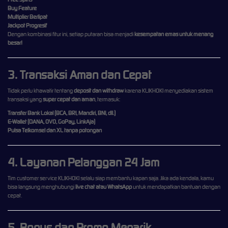
Buy Feature
Multiplier Berlipat
Jackpot Progresif
Dengan kombinasi fitur ini, setiap putaran bisa menjadi
kesempatan emas untuk menang
besar!
3. Transaksi Aman dan Cepat
Tidak perlu khawatir tentang
deposit dan withdraw
karena KLIKHOKI menyediakan sistem
transaksi yang
super cepat dan aman
, termasuk:
Transfer Bank Lokal (BCA, BRI, Mandiri, BNI, dll.)
E-Wallet (DANA, OVO, GoPay, LinkAja)
Pulsa Telkomsel dan XL tanpa potongan
4. Layanan Pelanggan 24 Jam
Tim customer service KLIKHOKI selalu siap membantu kapan saja. Jika ada kendala, kamu
bisa langsung menghubungi
live chat atau WhatsApp
untuk mendapatkan bantuan dengan
cepat.
5. Bonus dan Promo Menarik