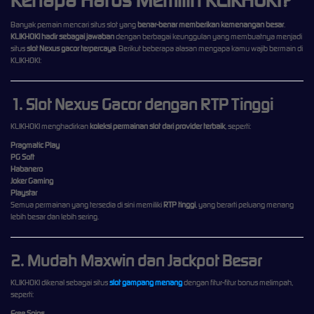
Banyak pemain mencari situs slot yang
benar-benar memberikan kemenangan besar
.
KLIKHOKI hadir sebagai jawaban
dengan berbagai keunggulan yang membuatnya menjadi
situs
slot Nexus gacor terpercaya
. Berikut beberapa alasan mengapa kamu wajib bermain di
KLIKHOKI:
1. Slot Nexus Gacor dengan RTP Tinggi
KLIKHOKI menghadirkan
koleksi permainan slot dari provider terbaik
, seperti:
Pragmatic Play
PG Soft
Habanero
Joker Gaming
Playstar
Semua permainan yang tersedia di sini memiliki
RTP tinggi
, yang berarti peluang menang
lebih besar dan lebih sering.
2. Mudah Maxwin dan Jackpot Besar
KLIKHOKI dikenal sebagai situs
slot gampang menang
dengan fitur-fitur bonus melimpah,
seperti:
Free Spins