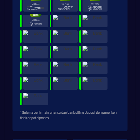
* Selama bank maintenance dan bank offline deposit dan penarikan
tidak dapat diproses