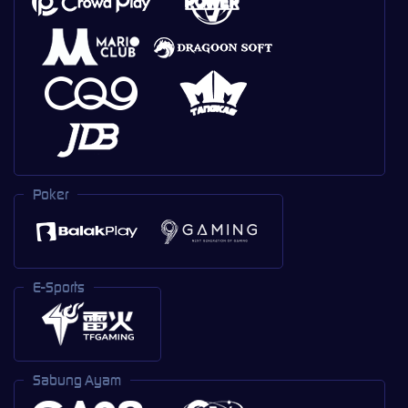
Poker
E-Sports
Sabung Ayam