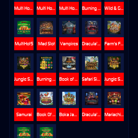
Multi Hot 20
Multi Hot 40
Multi Hot Ways
Burning Ice 40
Wild & Gods
MultiHot5
Mad Slot
Vampires
Dracula's Fortune
Farm's Fortune
Jungle Sisters Deluxe
Burning Ice
Book of Futuria
Safari Simba
Jungle Sisters
Samurai
Book Of Bonanza
Boka Jamba 10
Dracula's Fortune Halloween Edition
Mariachi Coins