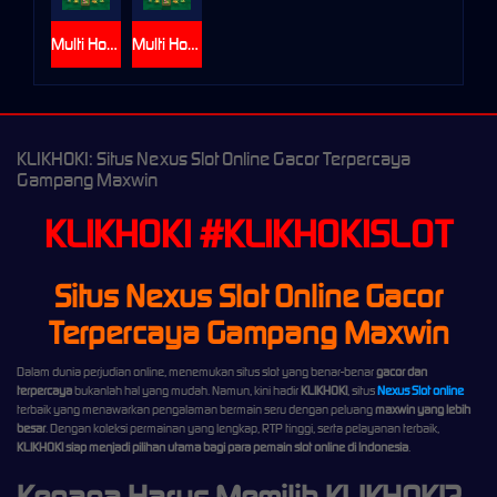
Multi Hot 5 Wild
Multi Hot Wild Ways
KLIKHOKI: Situs Nexus Slot Online Gacor Terpercaya
Gampang Maxwin
KLIKHOKI #KLIKHOKISLOT
Situs Nexus Slot Online Gacor
Terpercaya Gampang Maxwin
Dalam dunia perjudian online, menemukan situs slot yang benar-benar
gacor dan
terpercaya
bukanlah hal yang mudah. Namun, kini hadir
KLIKHOKI
, situs
Nexus Slot online
terbaik yang menawarkan pengalaman bermain seru dengan peluang
maxwin yang lebih
besar
. Dengan koleksi permainan yang lengkap, RTP tinggi, serta pelayanan terbaik,
KLIKHOKI siap menjadi pilihan utama bagi para pemain slot online di Indonesia
.
Kenapa Harus Memilih KLIKHOKI?