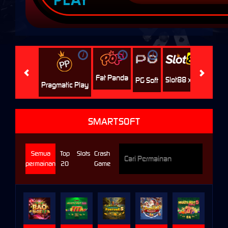
i
i
i
i
i
Facha
Fat Panda
Slot88 x PP
PG Soft
Pragmatic Play
SMARTSOFT
Semua
Top
Slots
Crash
permainan
20
Game