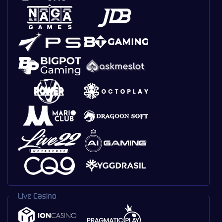
Live Casino