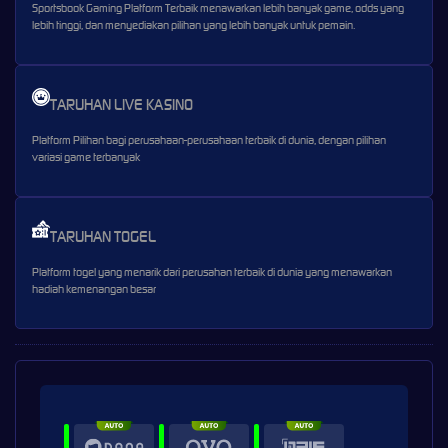
Sportsbook Gaming Platform Terbaik menawarkan lebih banyak game, odds yang
lebih tinggi, dan menyediakan pilihan yang lebih banyak untuk pemain.
TARUHAN LIVE KASINO
Platform Pilihan bagi perusahaan-perusahaan terbaik di dunia, dengan pilihan
variasi game terbanyak
TARUHAN TOGEL
Platform togel yang menarik dari perusahan terbaik di dunia yang menawarkan
hadiah kemenangan besar