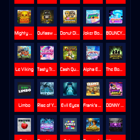
Mighty Masks
Outlasw Inc
Donut Division
Joker Bombs
BOUNCY BOMBS
Le Viking
Tasty Treats
Cash Quest
Alpha Eagle
The Bowery Boys
Limbo
Rise of Ymir
Evil Eyes
Frank's Farm
DONNY DOUGH