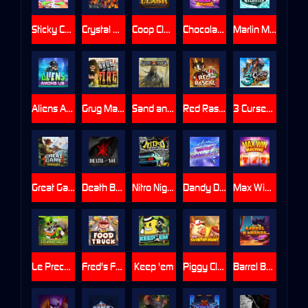
Sticky Candyland
Crystal Robot
Coop Clash
Chocolate Rocket
Marlin Masters Atlantis
Aliens Among Us
Grug Make Fire
Sand and Ashes
Red Rascal™
3 Cursed Chests™
Great Game Rockies
Death Becomes You
Nitro Nights
Dandy Diamonds
Max Win Machine
Le Prechaun
Fred's Food Truck
Keep 'em
Piggy Cluster Hunt
Barrel Bonanza