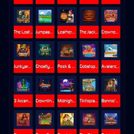
The Lost Book of Mummy’s Curse
Jumpasaurs
Leatherheads
The Jack & Rose
Crowned Corners
Junkyard Kings 2
Ghostly Hallows
Peek & Pounce
Gobstopper Grind
Avalanche
3 Arcane Cauldrons
Crownlings Clusters
Midnight Mirage
Tikitopia BoosterBelt
Bonnie's Buccaneers