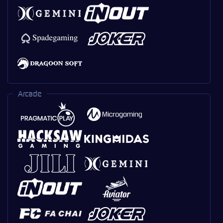
Arcade