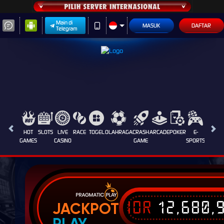
Main di
MASUK
DAFTAR
Telegram
HOT
SLOTS
LIVE
RACE
TOGEL
OLAHRAGA
CRASH
ARCADE
POKER
E-
SABUN
GAMES
CASINO
GAME
SPORTS
AYAM
IDR
12,680,
JACKPOT
PLAY