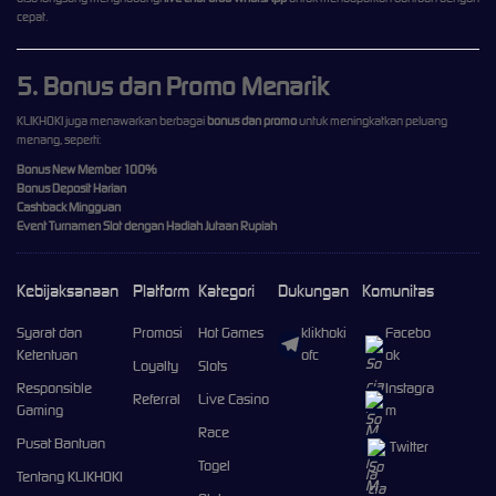
cepat.
5. Bonus dan Promo Menarik
KLIKHOKI juga menawarkan berbagai
bonus dan promo
untuk meningkatkan peluang
menang, seperti:
Bonus New Member 100%
Bonus Deposit Harian
Cashback Mingguan
Event Turnamen Slot dengan Hadiah Jutaan Rupiah
Kebijaksanaan
Platform
Kategori
Dukungan
Komunitas
Syarat dan
Promosi
Hot Games
klikhoki
Facebo
Ketentuan
ofc
ok
Loyalty
Slots
Responsible
Instagra
Referral
Live Casino
Gaming
m
Race
Pusat Bantuan
Twitter
Togel
Tentang KLIKHOKI