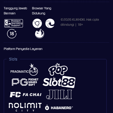
Tanggung Jawab
Browser Yang
Bermain
Didukung
©2026 KLIKHOKI. Hak cipta
dilindungi | 18+
Platform Penyedia Layanan
Slots