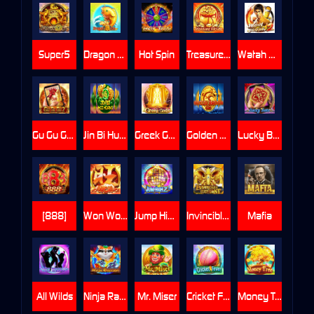
Super5
Dragon Koi
Hot Spin
Treasure House
Watah Master 2
Gu Gu Gu 2 M
Jin Bi Hui Huang
Greek Gods
Golden Dragon Club
Lucky Bats M
[888]
Won Won Won
Jump High 2
Invincible Elephant
Mafia
All Wilds
Ninja Raccoon
Mr. Miser
Cricket Fever
Money Tree