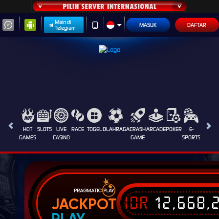
Main di
MASUK
DAFTAR
Telegram
HOT
SLOTS
LIVE
RACE
TOGEL
OLAHRAGA
CRASH
ARCADE
POKER
E-
SABUN
GAMES
CASINO
GAME
SPORTS
AYAM
IDR
12,668,
JACKPOT
PLAY