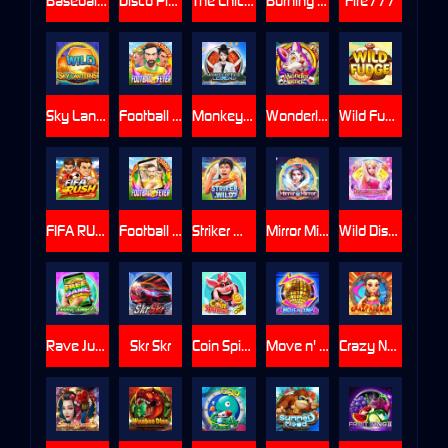
Baseball Fever
Disco Piggy
The Chicken House
Burning Xi-You
Fire777
Sky Lantern
Football Fever M
Monkey Office Legend
Wonderland
Wild Fudge
FIFA RUSH
Football Fever
Striker WILD
Mirror Mirror
Wild Disco Night
Rave Jump 2 M
Skr Skr
Coin Spinner
Move n' Jump
Crazy Nuozha