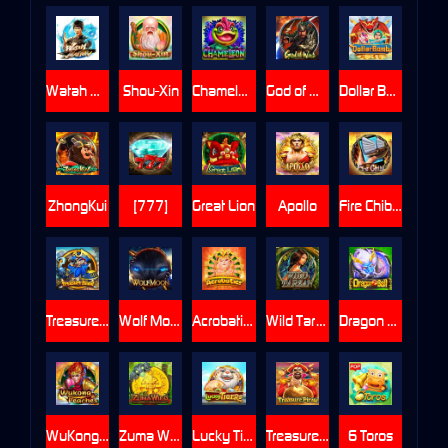
Watah Master
Shou-Xin
Chameleon
God of War
Dollar Bomb
ZhongKui
[777]
Great Lion
Apollo
Fire Chibi M
Treasure Island
Wolf Moon
Acrobatics
Wild Tarzan
Dragon Ball
WuKong&Peaches
Zuma Wild
Lucky Tigers
Treasure Pirate
6 Toros