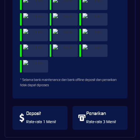
* Selama bank maintenance dan bank offline deposit dan penarikan
tidak dapat diproses
Deposit
Penarikan
Rata-rata 1 Menit
Rata-rata 3 Menit