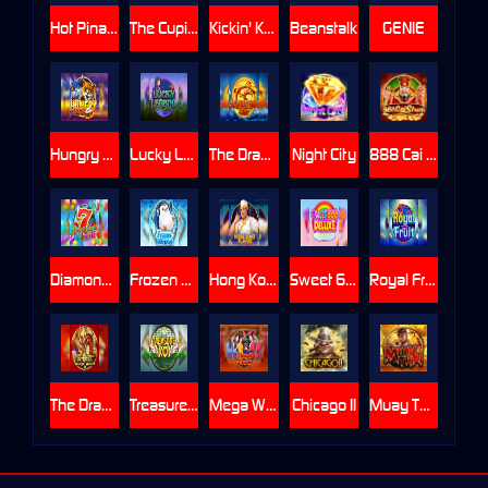
Hot Pinatas
The Cupids
Kickin' Kash
Beanstalk
GENIE
Hungry Cats
Lucky Legend
The Dragon Brings Wealth
Night City
888 Cai Shen
Diamond Fruit
Frozen World
Hong Kong Flavor
Sweet 666 Deluxe
Royal Fruit
The Dragon Brings Wealth 2
Treasure Koi
Mega Winner
Chicago II
Muay Thai