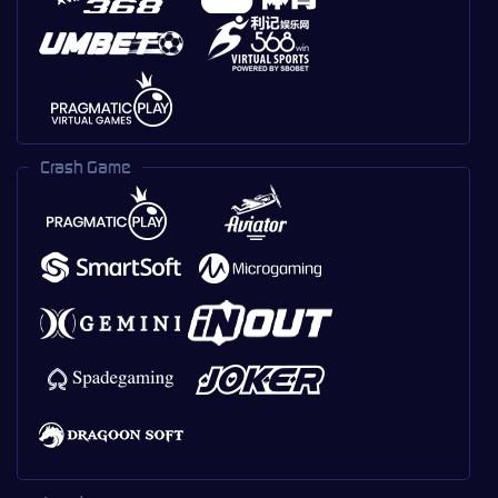
Crash Game