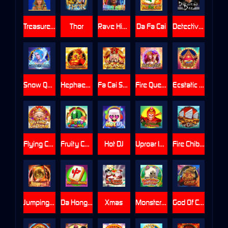
Treasure of Seti
Thor
Rave High
Da Fa Cai
Detective Dee
Snow Queen
Hephaestus
Fa Cai Shen
Fire Queen2
Ecstatic Circus
Flying Cai Shen
Fruity Carnival
Hot DJ
Uproar In Heaven
Fire Chibi 2
Jumping Mobile
Da Hong Zhong
Xmas
Monster Hunter
God Of Chess