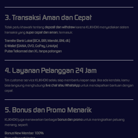
3. Transaksi Aman dan Cepat
Tidak perlu khawatir tentang
deposit dan withdraw
karena KLIKHOKI menyediakan sistem
transaksi yang
super cepat dan aman
, termasuk:
Transfer Bank Lokal (BCA, BRI, Mandiri, BNI, dll.)
E-Wallet (DANA, OVO, GoPay, LinkAja)
Pulsa Telkomsel dan XL tanpa potongan
4. Layanan Pelanggan 24 Jam
Tim customer service KLIKHOKI selalu siap membantu kapan saja. Jika ada kendala, kamu
bisa langsung menghubungi
live chat atau WhatsApp
untuk mendapatkan bantuan dengan
cepat.
5. Bonus dan Promo Menarik
KLIKHOKI juga menawarkan berbagai
bonus dan promo
untuk meningkatkan peluang
menang, seperti:
Bonus New Member 100%