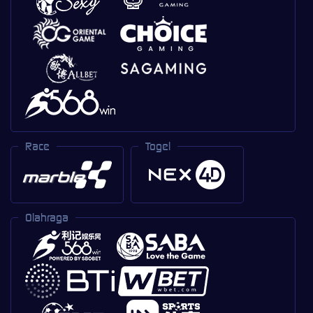
Race
Togel
Olahraga