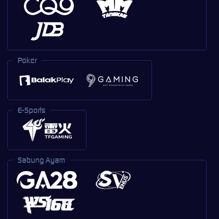
Poker
E-Sports
Sabung Ayam