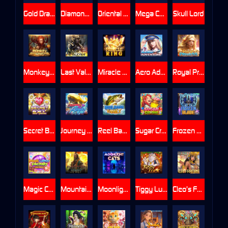
Gold Dragon
Diamond Mask
Oriental Treasures
Mega Cave
Skull Lord
Monkey King
Last Valkyrie
Miracle Ring
Aero Adventure
Royal Princess
Secret Ball
Journey to the Abyss
Reel Bass Family
Sugar Crush!
Frozen Blade
Magic Candy Factory
Mountain Spirit
Moonlight Cats
Tiggy Luck
Cleo’s Fortune