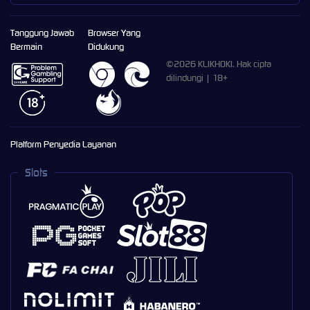
Tanggung Jawab
Browser Yang
Bermain
Didukung
©2026 KLIKHOKI. Hak cipta
dilindungi | 18+
Platform Penyedia Layanan
Slots