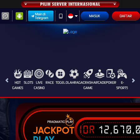
Main di
MASUK
DAFTAR
Telegram
HOT
SLOTS
LIVE
RACE
TOGEL
OLAHRAGA
CRASH
ARCADE
POKER
E-
SABUN
GAMES
CASINO
GAME
SPORTS
AYAM
IDR
12,670,
JACKPOT
PLAY