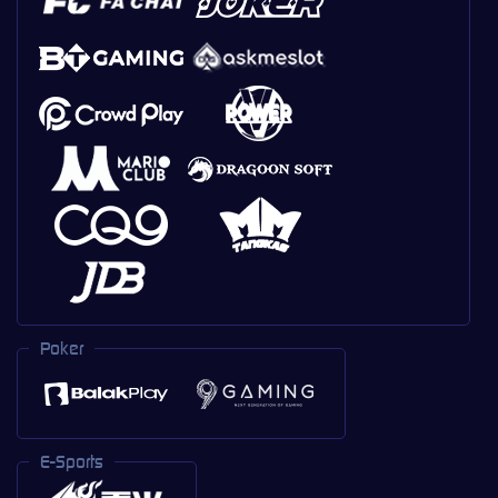
Poker
E-Sports