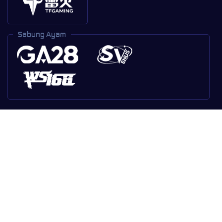
Sabung Ayam