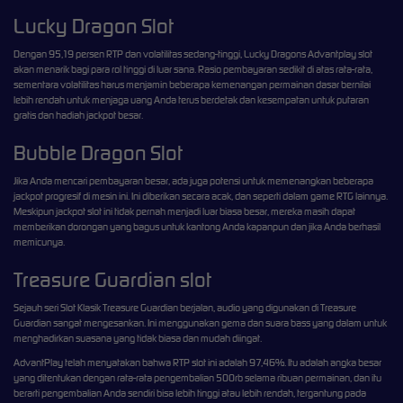
Lucky Dragon Slot
Dengan 95,19 persen RTP dan volatilitas sedang-tinggi, Lucky Dragons Advantplay slot
akan menarik bagi para rol tinggi di luar sana. Rasio pembayaran sedikit di atas rata-rata,
sementara volatilitas harus menjamin beberapa kemenangan permainan dasar bernilai
lebih rendah untuk menjaga uang Anda terus berdetak dan kesempatan untuk putaran
gratis dan hadiah jackpot besar.
Bubble Dragon Slot
Jika Anda mencari pembayaran besar, ada juga potensi untuk memenangkan beberapa
jackpot progresif di mesin ini. Ini diberikan secara acak, dan seperti dalam game RTG lainnya.
Meskipun jackpot slot ini tidak pernah menjadi luar biasa besar, mereka masih dapat
memberikan dorongan yang bagus untuk kantong Anda kapanpun dan jika Anda berhasil
memicunya.
Treasure Guardian slot
Sejauh seri Slot Klasik Treasure Guardian berjalan, audio yang digunakan di Treasure
Guardian sangat mengesankan. Ini menggunakan gema dan suara bass yang dalam untuk
menghadirkan suasana yang tidak biasa dan mudah diingat.
AdvantPlay telah menyatakan bahwa RTP slot ini adalah 97,46%. Itu adalah angka besar
yang ditentukan dengan rata-rata pengembalian 500rb selama ribuan permainan, dan itu
berarti pengembalian Anda sendiri bisa lebih tinggi atau lebih rendah, tergantung pada