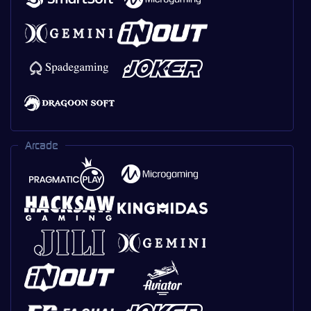
Arcade