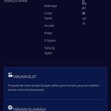
Tentang KLIKHOKI
Olahraga
Crash
Game
Arcade
Poker
E-Sports
Sabung
Ayam
TARUHAN SLOT
Penyedia slot online dengan beragam pilihan game menarik yang memudahkan
pemain untuk mencapai jackpot
TARUHAN OLAHRAGA