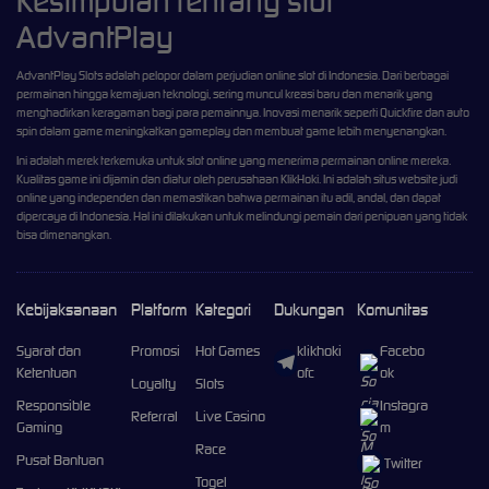
Kesimpulan tentang slot
AdvantPlay
AdvantPlay Slots adalah pelopor dalam perjudian online slot di Indonesia. Dari berbagai
permainan hingga kemajuan teknologi, sering muncul kreasi baru dan menarik yang
menghadirkan keragaman bagi para pemainnya. Inovasi menarik seperti Quickfire dan auto
spin dalam game meningkatkan gameplay dan membuat game lebih menyenangkan.
Ini adalah merek terkemuka untuk slot online yang menerima permainan online mereka.
Kualitas game ini dijamin dan diatur oleh perusahaan KlikHoki. Ini adalah situs website judi
online yang independen dan memastikan bahwa permainan itu adil, andal, dan dapat
dipercaya di Indonesia. Hal ini dilakukan untuk melindungi pemain dari penipuan yang tidak
bisa dimenangkan.
Kebijaksanaan
Platform
Kategori
Dukungan
Komunitas
Syarat dan
Promosi
Hot Games
klikhoki
Facebo
Ketentuan
ofc
ok
Loyalty
Slots
Responsible
Instagra
Referral
Live Casino
Gaming
m
Race
Pusat Bantuan
Twitter
Togel