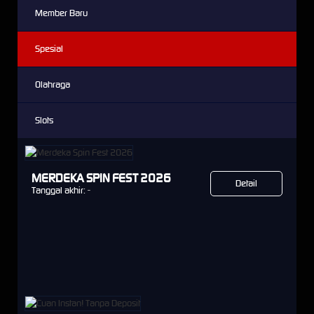
Member Baru
Spesial
Olahraga
Slots
MERDEKA SPIN FEST 2026
Detail
Tanggal akhir:
-