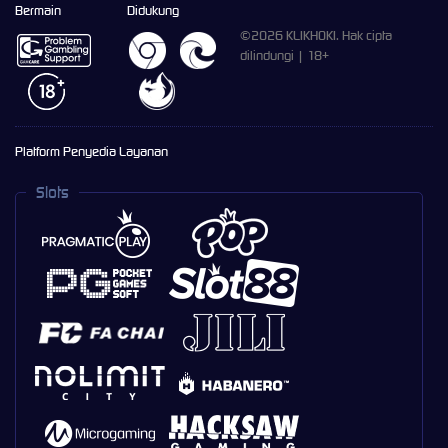
Bermain
Didukung
©2026 KLIKHOKI. Hak cipta
dilindungi | 18+
Platform Penyedia Layanan
Slots