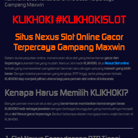
Gampang Maxwin
KLIKHOKI #KLIKHOKISLOT
Situs Nexus Slot Online Gacor
Terpercaya Gampang Maxwin
Dalam dunia perjudian online, menemukan situs slot yang benar-benar
gacor dan
terpercaya
bukanlah hal yang mudah. Namun, kini hadir
KLIKHOKI
, situs
Nexus Slot online
terbaik yang menawarkan pengalaman bermain seru dengan peluang
maxwin yang lebih
besar
. Dengan koleksi permainan yang lengkap, RTP tinggi, serta pelayanan terbaik,
KLIKHOKI siap menjadi pilihan utama bagi para pemain slot online di Indonesia
.
Kenapa Harus Memilih KLIKHOKI?
Banyak pemain mencari situs slot yang
benar-benar memberikan kemenangan besar
.
KLIKHOKI hadir sebagai jawaban
dengan berbagai keunggulan yang membuatnya menjadi
situs
slot Nexus gacor terpercaya
. Berikut beberapa alasan mengapa kamu wajib bermain di
KLIKHOKI: