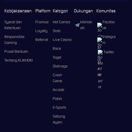
Kebijaksanaan
Platform
Kategori
Dukungan
Komunitas
Syarat dan
Promosi
Hot Games
klikhoki
Facebo
Ketentuan
ofc
ok
Loyalty
Slots
Responsible
Instagra
Referral
Live Casino
Gaming
m
Race
Pusat Bantuan
Twitter
Togel
Tentang KLIKHOKI
Olahraga
Crash
Game
Arcade
Poker
E-Sports
Sabung
Ayam