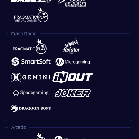
Crash Game
Arcade