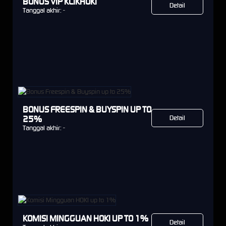
BONUS VIP KLIKHOKI
Detail
Tanggal akhir:
-
BONUS FREESPIN & BUYSPIN UP TO
25%
Detail
Tanggal akhir:
-
KOMISI MINGGUAN HOKI UP TO 1%
Detail