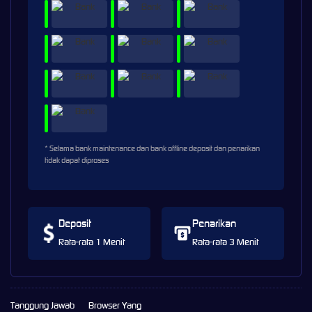
* Selama bank maintenance dan bank offline deposit dan penarikan
tidak dapat diproses
Deposit
Penarikan
Rata-rata 1 Menit
Rata-rata 3 Menit
Tanggung Jawab
Browser Yang