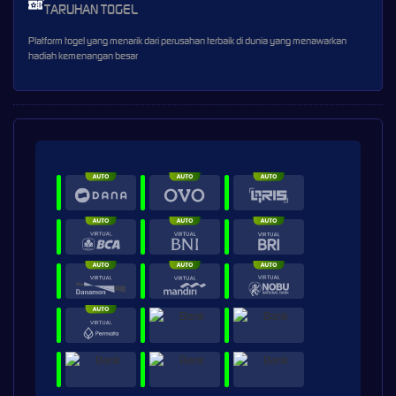
TARUHAN TOGEL
Platform togel yang menarik dari perusahan terbaik di dunia yang menawarkan
hadiah kemenangan besar