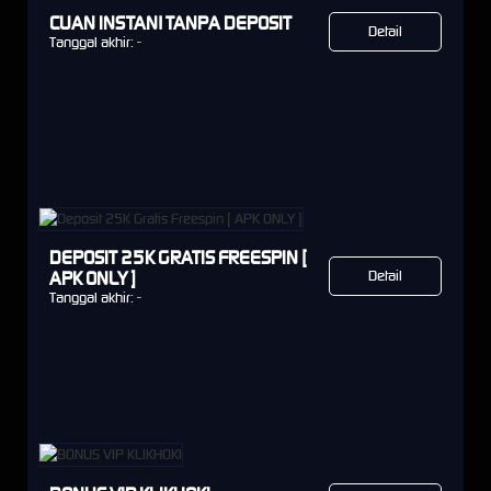
CUAN INSTAN! TANPA DEPOSIT
Detail
Tanggal akhir:
-
DEPOSIT 25K GRATIS FREESPIN [
APK ONLY ]
Detail
Tanggal akhir:
-