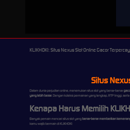
KLIKHOKI: Situs Nexus Slot Online Gacor Terper
Situs Nexu
Dalam dunia perjudian online, menemukan situs slot yang benar-benar
gaco
yang lebih besar
. Dengan koleksi permainan yang lengkap, RTP tinggi, serta
Kenapa Harus Memilih KLIK
Banyak pemain mencari situs slot yang
benar-benar memberikan kemenan
kamu wajib bermain di KLIKHOKI: