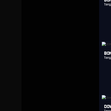
BON
Tang
BON
Tang
DOW
Tang