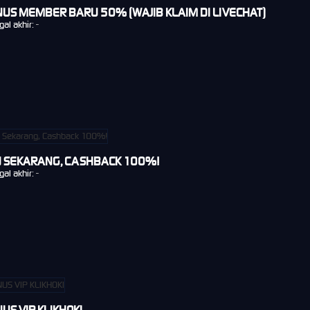
US MEMBER BARU 50% (WAJIB KLAIM DI LIVECHAT)
gal akhir:
-
N SEKARANG, CASHBACK 100%!
gal akhir:
-