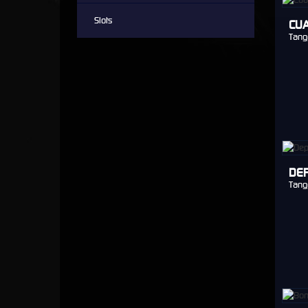
Slots
CUA
Tang
DEP
Tang