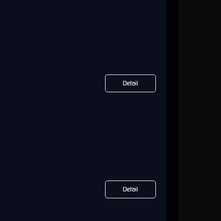
Detail
Detail