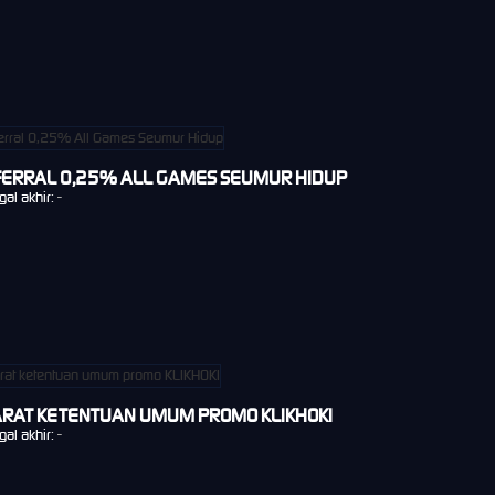
ERRAL 0,25% ALL GAMES SEUMUR HIDUP
gal akhir:
-
RAT KETENTUAN UMUM PROMO KLIKHOKI
gal akhir:
-