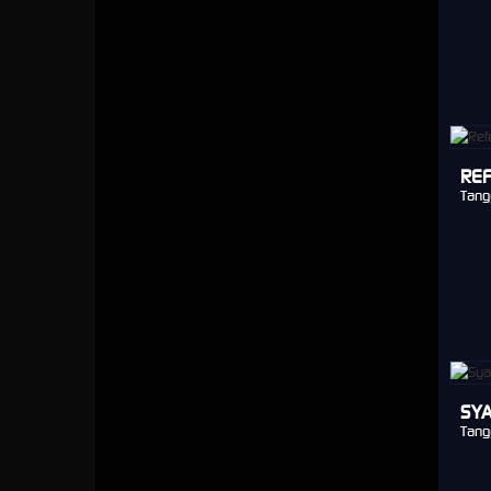
REF
Tang
SYA
Tang