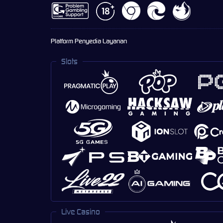
Platform Penyedia Layanan
Slots
Live Casino