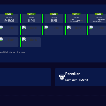
an tidak dapat diproses
Penarikan
Rata-rata 3 Menit