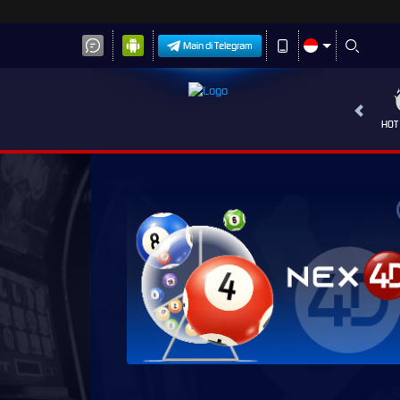
Main di Telegram
HOT