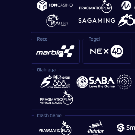
Race
Togel
Olahraga
Crash Game