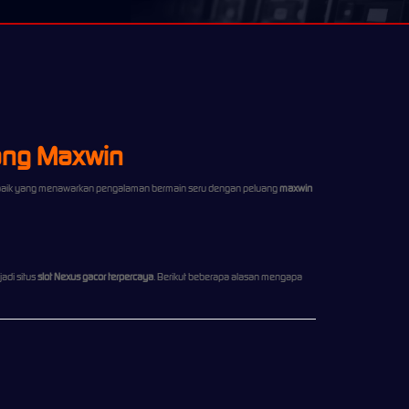
pang Maxwin
baik yang menawarkan pengalaman bermain seru dengan peluang
maxwin
di situs
slot Nexus gacor terpercaya
. Berikut beberapa alasan mengapa