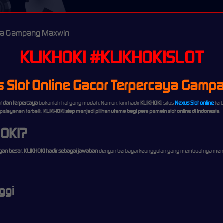
caya Gampang Maxwin
KLIKHOKI #KLIKHOKISLOT
s Slot Online Gacor Terpercaya Gam
r dan terpercaya
bukanlah hal yang mudah. Namun, kini hadir
KLIKHOKI
, situs
Nexus Slot online
ter
 pelayanan terbaik,
KLIKHOKI siap menjadi pilihan utama bagi para pemain slot online di Indonesia
.
HOKI?
gan besar
.
KLIKHOKI hadir sebagai jawaban
dengan berbagai keunggulan yang membuatnya menja
ggi