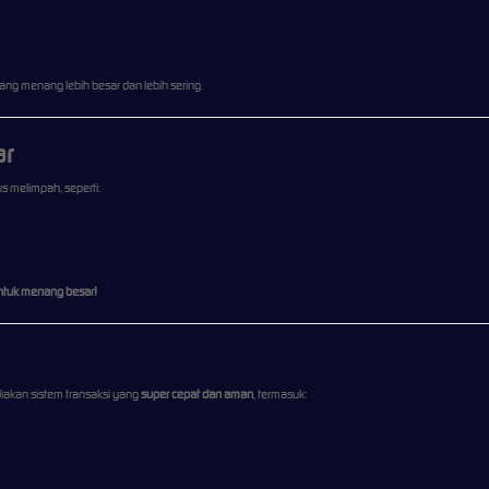
uang menang lebih besar dan lebih sering.
ar
us melimpah, seperti:
tuk menang besar!
akan sistem transaksi yang
super cepat dan aman
, termasuk: