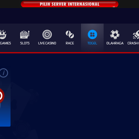
 GAMES
SLOTS
LIVE CASINO
RACE
TOGEL
OLAHRAGA
CRASH
i