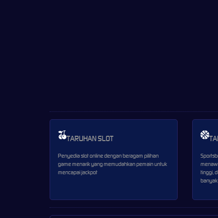
TARUHAN SLOT
TA
Penyedia slot online dengan beragam pilihan
Sportsb
game menarik yang memudahkan pemain untuk
menawar
mencapai jackpot
tinggi,
banyak 