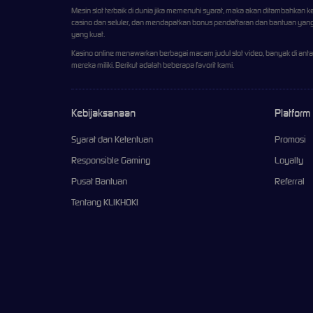
Mesin slot terbaik di dunia jika memenuhi syarat, maka akan ditambahkan ke 
casino dan seluler, dan mendapatkan bonus pendaftaran dan bantuan yang 
yang kuat.
Kasino online menawarkan berbagai macam judul slot video, banyak di ant
mereka miliki. Berikut adalah beberapa favorit kami.
Kebijaksanaan
Platform
Syarat dan Ketentuan
Promosi
Responsible Gaming
Loyalty
Pusat Bantuan
Referral
Tentang KLIKHOKI