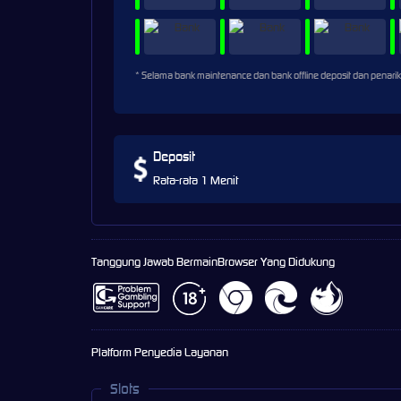
* Selama bank maintenance dan bank offline deposit dan penarik
Deposit
Rata-rata 1 Menit
Tanggung Jawab Bermain
Browser Yang Didukung
Platform Penyedia Layanan
Slots