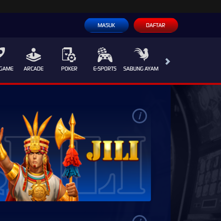
MASUK
DAFTAR
 GAME
ARCADE
POKER
E-SPORTS
SABUNG AYAM
PROMOSI
i