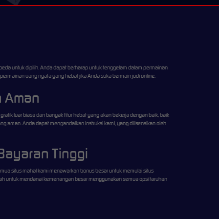
beda untuk dipilih. Anda dapat berharap untuk tenggelam dalam permainan
permainan uang nyata yang hebat jika Anda suka bermain judi online.
n Aman
afik luar biasa dan banyak fitur hebat yang akan bekerja dengan baik, baik
ang aman. Anda dapat mengandalkan instruksi kami, yang dilisensikan oleh
Bayaran Tinggi
Semua situs mahal kami menawarkan bonus besar untuk memulai situs
mudah untuk mendanai kemenangan besar menggunakan semua opsi taruhan