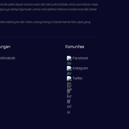
web. Anda pasti dapat menemukan slot dan judul terbaik untuk permainan meja
njaunya setiap tiga bulan untuk memastikan bahwa mereka memiliki dasar
ka datang ke slot video, orang-orang ini benar-benar tahu apa yang
ungan
Komunitas
klikhokiofc
Facebook
Instagram
Twitter