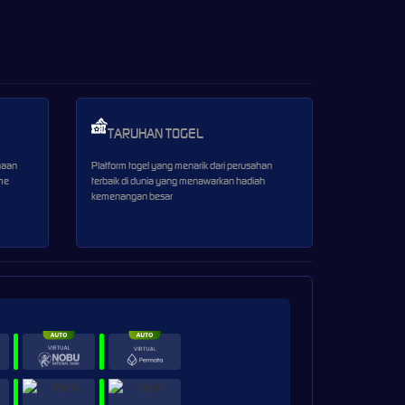
TARUHAN TOGEL
haan
Platform togel yang menarik dari perusahan
ame
terbaik di dunia yang menawarkan hadiah
kemenangan besar