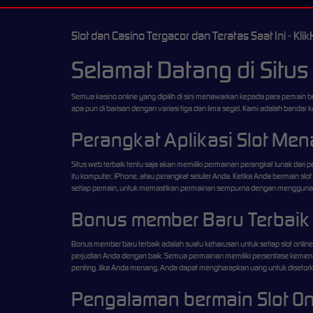
Slot dan Casino Tergacor dan Teratas Saat Ini - Klik
Selamat Datang di Situs 
Semua kasino online yang dipilih di sini menawarkan kepada para pemain 
apa pun di barisan dengan variasi tiga dan lima segel. Kami adalah banda
Perangkat Aplikasi Slot M
Situs web terbaik tentu saja akan memiliki permainan perangkat lunak dari
itu komputer, iPhone, atau perangkat seluler Anda. Ketika Anda bermain s
setiap pemain, untuk memastikan permainan sempurna dengan mengguna
Bonus member Baru Terbaik
Bonus member baru terbaik adalah suatu keharusan untuk setiap slot onl
perjudian Anda dengan baik. Semua permainan memiliki persentase keme
penting. Jika Anda menang, Anda dapat mengharapkan uang untuk disetor
Pengalaman bermain Slot Onl