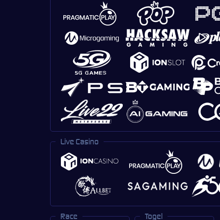
Live Casino
Race
Togel