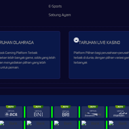
E-Sports
Sabung Ayam
RUHAN OLAHRAGA
TARUHAN LIVE KASINO
ook Gaming Platform Terbaik
Platform Pilihan bagi perusahaan-perusa
kan lebih banyak game, odds yang lebih
terbaik di dunia, dengan pilihan variasi g
 dan menyediakan pilihan yang lebih
terbanyak
untuk pemain.