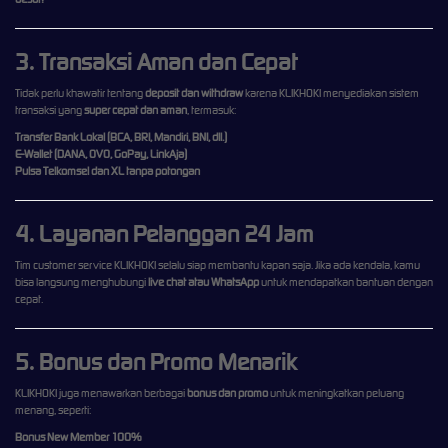
3. Transaksi Aman dan Cepat
Tidak perlu khawatir tentang
deposit dan withdraw
karena KLIKHOKI menyediakan sistem
transaksi yang
super cepat dan aman
, termasuk:
Transfer Bank Lokal (BCA, BRI, Mandiri, BNI, dll.)
E-Wallet (DANA, OVO, GoPay, LinkAja)
Pulsa Telkomsel dan XL tanpa potongan
4. Layanan Pelanggan 24 Jam
Tim customer service KLIKHOKI selalu siap membantu kapan saja. Jika ada kendala, kamu
bisa langsung menghubungi
live chat atau WhatsApp
untuk mendapatkan bantuan dengan
cepat.
5. Bonus dan Promo Menarik
KLIKHOKI juga menawarkan berbagai
bonus dan promo
untuk meningkatkan peluang
menang, seperti:
Bonus New Member 100%