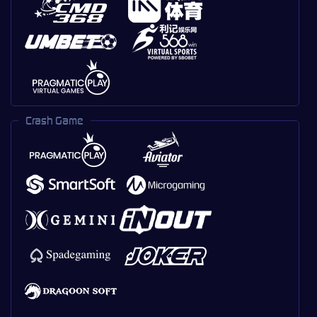
Crash Game