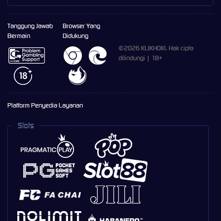
Tanggung Jawab
Browser Yang
Bermain
Didukung
©2026 KLIKHOKI. Hak cipta
dilindungi | 18+
Platform Penyedia Layanan
Slots