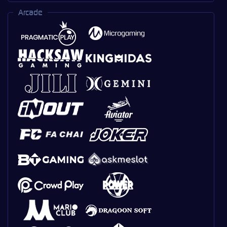
Arcade