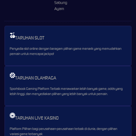
Sabung
Ayam
TARUHAN SLOT
Penyedia slot online dengan beragam pilihan game menarik yang memudahkan
pemain untuk mencapai jackpot
TARUHAN OLAHRAGA
Sportsbook Gaming Platform Terbaik menawarkan lebih banyak game, odds yang
lebih tinggi, dan menyediakan pilihan yang lebih banyak untuk pemain.
TARUHAN LIVE KASINO
Platform Pilihan bagi perusahaan-perusahaan terbaik di dunia, dengan pilihan
variasi game terbanyak