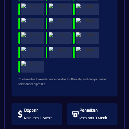
* Selama bank maintenance dan bank offline deposit dan penarikan
tidak dapat diproses
Deposit
Penarikan
Rata-rata 1 Menit
Rata-rata 3 Menit