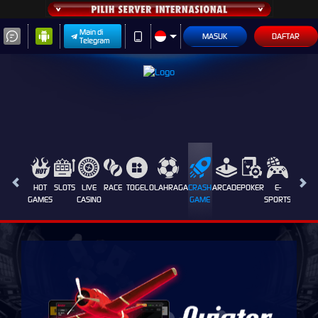
Main di
MASUK
DAFTAR
Telegram
HOT
SLOTS
LIVE
RACE
TOGEL
OLAHRAGA
CRASH
ARCADE
POKER
E-
SABUN
GAMES
CASINO
GAME
SPORTS
AYAM