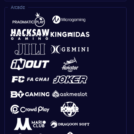
Arcade