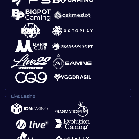
Live Casino