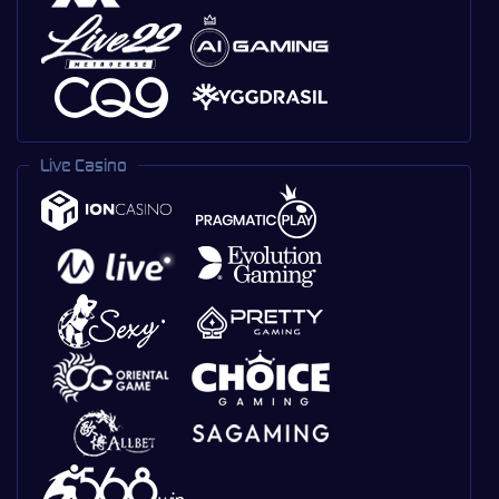
Live Casino