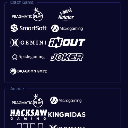
Crash Game
Arcade