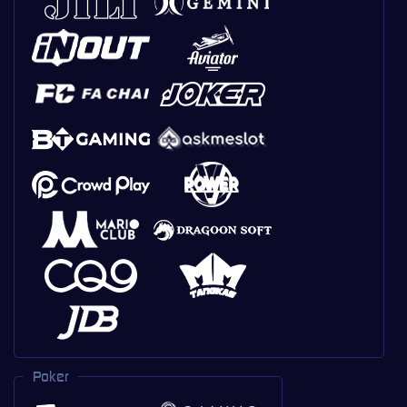
Poker