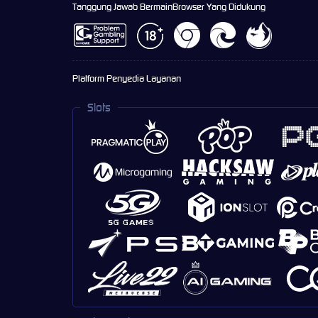
Tanggung Jawab Bermain
Browser Yang Didukung
Platform Penyedia Layanan
Slots