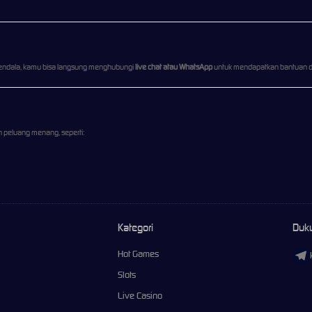
 kendala, kamu bisa langsung menghubungi
live chat atau WhatsApp
untuk mendapatkan bantuan d
 peluang menang, seperti:
Kategori
Duk
Hot Games
Slots
Live Casino