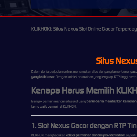
KLIKHOKI: Situs Nexus Slot Online Gacor Terper
Situs Nexu
Dalam dunia perjudian online, menemukan situs slot yang benar-benar
gaco
yang lebih besar
. Dengan koleksi permainan yang lengkap, RTP tinggi, serta
Kenapa Harus Memilih KLIK
Banyak pemain mencari situs slot yang
benar-benar memberikan kemenan
kamu wajib bermain di KLIKHOKI:
1. Slot Nexus Gacor dengan RTP Tin
KLIKHOKI menghadirkan
koleksi permainan slot dari provider terbaik
, seperti: