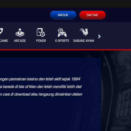
MASUK
DAFTAR
 GAME
ARCADE
POKER
E-SPORTS
SABUNG AYAM
PROMOSI
an permainan kasino dan telah aktif sejak 1994
erada di Isle of Man dan telah memiliki lebih dari
an cara di download atau langsung dimainkan dalam