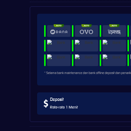
* Selama bank maintenance dan bank offline deposit dan penarik
Deposit
Rata-rata 1 Menit