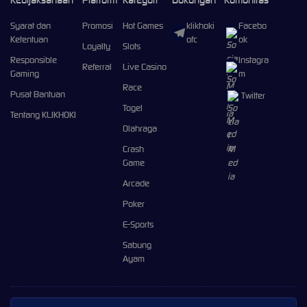
Syarat dan
Promosi
Hot Games
klikhoki
Facebo
Ketentuan
ofc
ok
Loyalty
Slots
Responsible
Instagra
Referral
Live Casino
Gaming
m
Race
Pusat Bantuan
Twitter
Togel
Tentang KLIKHOKI
Olahraga
Crash
Game
Arcade
Poker
E-Sports
Sabung
Ayam