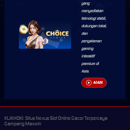
yang
menyediakan
teknologi stabil,
dukungan lokal,
dan
pengalaman
gaming
interaktif
premium di
Asia.
MAIN
KLIKHOKI: Situs Nexus Slot Online Gacor Terpercaya
Gampang Maxwin