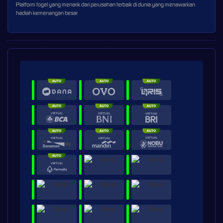
Platform togel yang menarik dari perusahan terbaik di dunia yang menawarkan
hadiah kemenangan besar