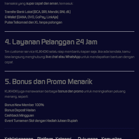
transaksi yang
super cepat dan aman
, termasuk:
Transfer Bank Lokal (BCA, BRI, Mandiri, BNI, dll.)
E-Wallet (DANA, OVO, GoPay, LinkAja)
Pulsa Telkomsel dan XL tanpa potongan
4. Layanan Pelanggan 24 Jam
Tim customer service KLIKHOKI selalu siap membantu kapan saja. Jika ada kendala, kamu
bisa langsung menghubungi
live chat atau WhatsApp
untuk mendapatkan bantuan dengan
cepat.
5. Bonus dan Promo Menarik
KLIKHOKI juga menawarkan berbagai
bonus dan promo
untuk meningkatkan peluang
menang, seperti:
Bonus New Member 100%
Bonus Deposit Harian
Cashback Mingguan
Event Turnamen Slot dengan Hadiah Jutaan Rupiah
Kebijaksanaan
Platform
Kategori
Dukungan
Komunitas