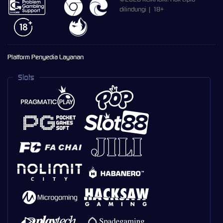
dilindungi | 18+
Platform Penyedia Layanan
Slots