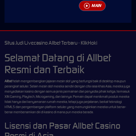
MAIN
Situs Judi Livecasino Allbet Terbaru - KlikHoki
Selamat Datang di Allbet
Resmi dan Terbaik
Allbet
telah mengembangkan jajaran mesin slot yang berfungsi baik di desktop maupun
perangkat seluler. Selain mesin slot mereka sendiri dengan cita rasa khas Asia, mereka juga
menyediakan kasino dengan semua jenis permainan dari penyedia pihak ketiga, termasuk
XIN Gaming, Playtech, Microgaming, dan lainnya. Pemain dapat menikmati produk mereka
tidak hanya dari kenyamanan rumah mereka, tetapi juga perjalanan, berkat teknologi
HTML5 dan pengembangan platform seluler yang memungkinkan mereka untuk benar-
benar membenamkan diri di kasino di mana pun mereka berada.
Lisensi dan Pasar Allbet Casino
Resmi di Asia