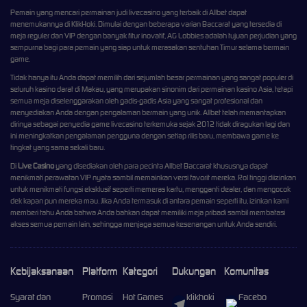
Pemain yang mencari permainan judi livecasino yang terbaik di Allbet dapat
menemukannya di KlikHoki. Dimulai dengan beberapa varian Baccarat yang tersedia di
meja reguler dan VIP dengan banyak fitur inovatif, AG Lobbies adalah tujuan perjudian yang
sempurna bagi para pemain yang siap untuk merasakan sentuhan Timur selama bermain
game.
Tidak hanya itu Anda dapat memilih dari sejumlah besar permainan yang sangat populer di
seluruh kasino darat di Makau, yang merupakan sinonim dari permainan kasino Asia, tetapi
semua meja diselenggarakan oleh gadis-gadis Asia yang sangat profesional dan
menyediakan Anda dengan pengalaman bermain yang unik. Allbet telah memantapkan
dirinya sebagai penyedia game livecasino terkemuka sejak 2012 tidak diragukan lagi dan
ini meningkatkan pengalaman pengguna dengan setiap rilis baru, membawa game ke
tingkat yang sama sekali baru.
Di
Live Casino
yang disediakan oleh para pecinta Allbet Baccarat khususnya dapat
menikmati perawatan VIP nyata sambil memainkan versi favorit mereka. Rol tinggi diizinkan
untuk menikmati fungsi eksklusif seperti memeras kartu, mengganti dealer, dan mengocok
dek kapan pun mereka mau. Jika Anda termasuk di antara pemain seperti itu, izinkan kami
memberi tahu Anda bahwa Anda bahkan dapat memiliki meja pribadi sambil membatasi
akses semua pemain lain, sehingga menjaga semua kesenangan untuk Anda sendiri.
Kebijaksanaan
Platform
Kategori
Dukungan
Komunitas
Syarat dan
Promosi
Hot Games
klikhoki
Facebo