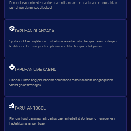
Penyedia slot online dengan beragam pilihan game menarik yang memudahkan
pemain untuk mencapai jackpot
TARUHAN OLAHRAGA
Sportsbook Gaming Platform Terbaik menawarkan lebih banyak game, odds yang
lebih tinggi, dan menyediakan pilihan yang lebih banyak untuk pemain.
TARUHAN LIVE KASINO
Platform Pilihan bagi perusahaan-perusahaan terbaik di dunia, dengan pilihan
variasi game terbanyak
TARUHAN TOGEL
Platform togel yang menarik dari perusahan terbaik di dunia yang menawarkan
hadiah kemenangan besar