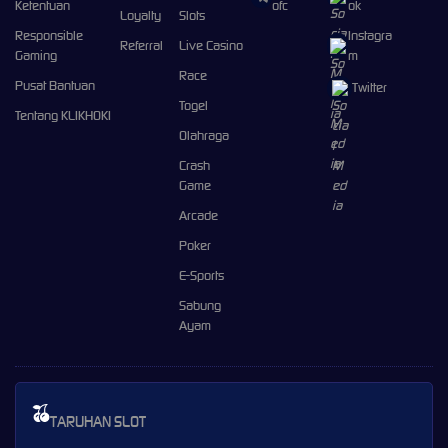
Ketentuan
ofc
ok
Loyalty
Slots
Responsible
Instagra
Referral
Live Casino
Gaming
m
Race
Pusat Bantuan
Twitter
Togel
Tentang KLIKHOKI
Olahraga
Crash
Game
Arcade
Poker
E-Sports
Sabung
Ayam
TARUHAN SLOT