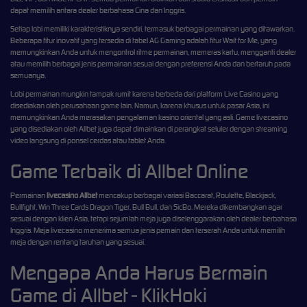
dapat memilih antara dealer berbahasa Cina dan Inggris.
Setiap lobi memiliki karakteristiknya sendiri, termasuk berbagai permainan yang ditawarkan.
Beberapa fitur inovatif yang tersedia di tabel AG Gaming adalah fitur Wait for Me, yang
memungkinkan Anda untuk mengontrol ritme permainan, memeras kartu, mengganti dealer
atau memilih berbagai jenis permainan sesuai dengan preferensi Anda dan bertaruh pada
semuanya.
Lobi permainan mungkin tampak rumit karena berbeda dari platform Live Casino yang
disediakan oleh perusahaan game lain. Namun, karena khusus untuk pasar Asia, ini
memungkinkan Anda merasakan pengalaman kasino oriental yang asli. Game livecasino
yang disediakan oleh Allbet juga dapat dimainkan di perangkat seluler dengan streaming
video langsung di ponsel cerdas atau tablet Anda.
Game Terbaik di Allbet Online
Permainan
livecasino Allbet
mencakup berbagai variasi Baccarat, Roulette, Blackjack,
Bullfight, Win Three Cards Dragon Tiger, Bull Bull, dan SicBo. Mereka dikembangkan agar
sesuai dengan klien Asia, tetapi sejumlah meja juga diselenggarakan oleh dealer berbahasa
Inggris. Meja livecasino menerima semua jenis pemain dan terserah Anda untuk memilih
meja dengan rentang taruhan yang sesuai.
Mengapa Anda Harus Bermain
Game di Allbet - KlikHoki