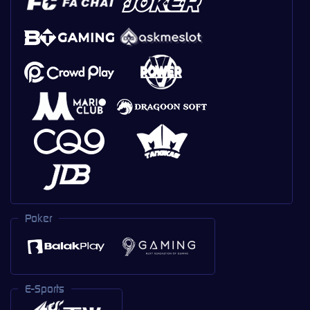
Poker
E-Sports