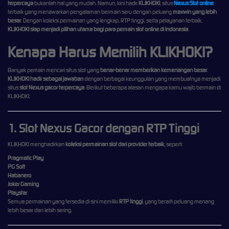
terpercaya
bukanlah hal yang mudah. Namun, kini hadir
KLIKHOKI
, situs
Nexus Slot online
terbaik yang menawarkan pengalaman bermain seru dengan peluang
maxwin yang lebih
besar
. Dengan koleksi permainan yang lengkap, RTP tinggi, serta pelayanan terbaik,
KLIKHOKI siap menjadi pilihan utama bagi para pemain slot online di Indonesia
.
Kenapa Harus Memilih KLIKHOKI?
Banyak pemain mencari situs slot yang
benar-benar memberikan kemenangan besar
.
KLIKHOKI hadir sebagai jawaban
dengan berbagai keunggulan yang membuatnya menjadi
situs
slot Nexus gacor terpercaya
. Berikut beberapa alasan mengapa kamu wajib bermain di
KLIKHOKI:
1. Slot Nexus Gacor dengan RTP Tinggi
KLIKHOKI menghadirkan
koleksi permainan slot dari provider terbaik
, seperti:
Pragmatic Play
PG Soft
Habanero
Joker Gaming
Playstar
Semua permainan yang tersedia di sini memiliki
RTP tinggi
, yang berarti peluang menang
lebih besar dan lebih sering.