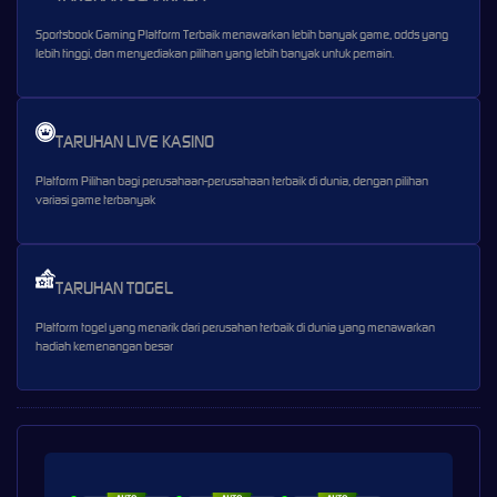
Sportsbook Gaming Platform Terbaik menawarkan lebih banyak game, odds yang
lebih tinggi, dan menyediakan pilihan yang lebih banyak untuk pemain.
TARUHAN LIVE KASINO
Platform Pilihan bagi perusahaan-perusahaan terbaik di dunia, dengan pilihan
variasi game terbanyak
TARUHAN TOGEL
Platform togel yang menarik dari perusahan terbaik di dunia yang menawarkan
hadiah kemenangan besar