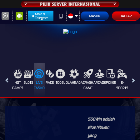
Main di
MASUK
DAFTAR
Telegram
HOT
SLOTS
LIVE
RACE
TOGEL
OLAHRAGA
CRASH
ARCADE
POKER
E-
SABUN
GAMES
CASINO
GAME
SPORTS
AYAM
568Win adalah
situs hiburan
yang