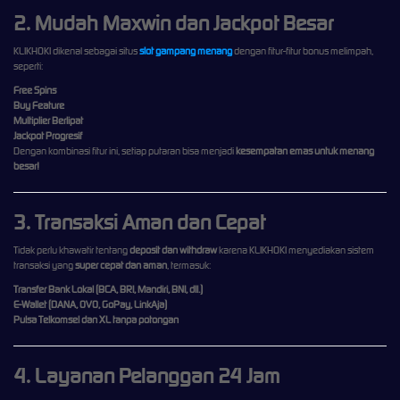
2. Mudah Maxwin dan Jackpot Besar
KLIKHOKI dikenal sebagai situs
slot gampang menang
dengan fitur-fitur bonus melimpah,
seperti:
Free Spins
Buy Feature
Multiplier Berlipat
Jackpot Progresif
Dengan kombinasi fitur ini, setiap putaran bisa menjadi
kesempatan emas untuk menang
besar!
3. Transaksi Aman dan Cepat
Tidak perlu khawatir tentang
deposit dan withdraw
karena KLIKHOKI menyediakan sistem
transaksi yang
super cepat dan aman
, termasuk:
Transfer Bank Lokal (BCA, BRI, Mandiri, BNI, dll.)
E-Wallet (DANA, OVO, GoPay, LinkAja)
Pulsa Telkomsel dan XL tanpa potongan
4. Layanan Pelanggan 24 Jam